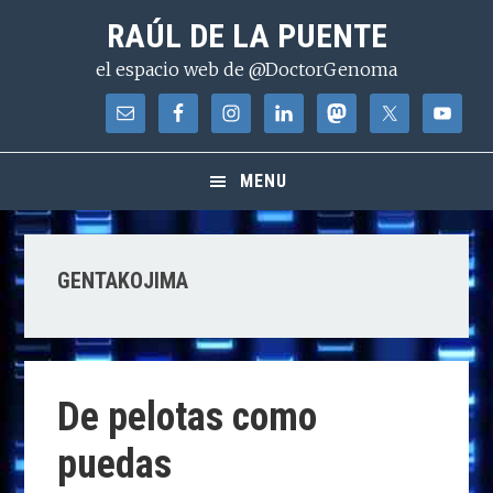
Saltar
Saltar
Saltar
RAÚL DE LA PUENTE
a
al
a
el espacio web de @DoctorGenoma
la
contenido
la
navegación
principal
barra
principal
lateral
principal
MENU
GENTAKOJIMA
De pelotas como
puedas