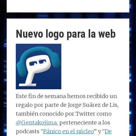
as
a
n
h
el
o
to
ce
k
at
e
m
d
b
e
s
g
p
o
o
dI
A
ra
ar
Nuevo logo para la web
n
o
n
p
m
ti
k
p
r
Este fin de semana hemos recibido un
regalo por parte de Jorge Suárez de Lis,
también conocido por Twitter como
@Gentakojima
, perteneciente a los
podcasts “
Pánico en el núcleo
” y “
De