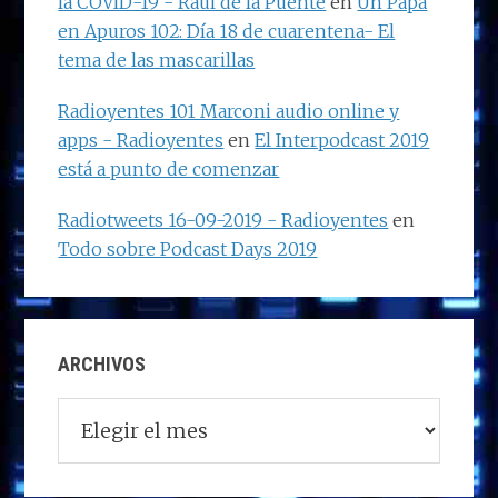
la COVID-19 - Raúl de la Puente
en
Un Papá
en Apuros 102: Día 18 de cuarentena- El
tema de las mascarillas
Radioyentes 101 Marconi audio online y
apps - Radioyentes
en
El Interpodcast 2019
está a punto de comenzar
Radiotweets 16-09-2019 - Radioyentes
en
Todo sobre Podcast Days 2019
ARCHIVOS
Archivos