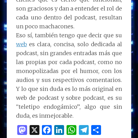
son graciosos y dan a entender el rol de
cada uno dentro del podcast, resultan
un poco machacones.
Eso sí, también tengo que decir que su
web
es clara, concisa, solo dedicada al
podcast, sin grandes entradas más que
las propias por cada podcast, como no
monopolizadas por el humor, con los
audios y sus respectivos comentarios.
Y lo que sin duda es lo más original en
web de podcast y sobre podcast, es su
“teletipo endogámico”, algo que sin
duda, es inmejorable.
M
X
F
Li
W
T
C