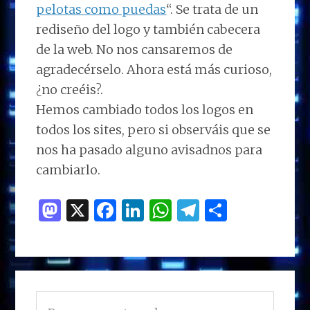
pelotas como puedas
“. Se trata de un
rediseño del logo y también cabecera
de la web. No nos cansaremos de
agradecérselo. Ahora está más curioso,
¿no creéis?.
Hemos cambiado todos los logos en
todos los sites, pero si observáis que se
nos ha pasado alguno avisadnos para
cambiarlo.
M
X
F
Li
W
T
C
as
a
n
h
el
o
to
ce
k
at
e
m
d
b
e
s
g
p
BARRA
o
o
dI
A
ra
ar
Buscar
LATERAL