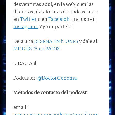
desventuras aquí, en la web, o en las
distintas plataformas de podcasting o
en
Twitter
o en
Facebook
…incluso en
Instagram.
Y ¡Compártelo!.
Deja una
RESEÑA EN iTUNES
y dale al
ME GUSTA en iVOOX
¡GRACIAS!
Podcaster:
@DoctorGenoma
Métodos de contacto del podcast
:
email:
unpapaenapurospodcast@gmail.com