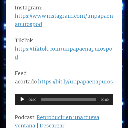
Instagram:
https://www.instagram.com/unpapaen
apurospod
TikTok:
https://tiktok.com/unpapaenapurospo
d
Feed
acortado
https://bit.ly/unpapaenapuros
Reproductor
00:00
00:00
de
audio
Podcast:
Reproducir en una nueva
ventana
|
Descargar