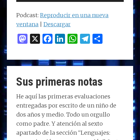
de
audio
Podcast:
Reproducir en una nueva
ventana
|
Descargar
M
X
F
Li
W
T
C
as
a
n
h
el
o
to
ce
k
at
e
m
d
b
e
s
g
p
o
o
dI
A
ra
ar
Sus primeras notas
n
o
n
p
m
ti
k
p
r
He aquí las primeras evaluaciones
entregadas por escrito de un niño de
dos años y medio. Todo un orgullo
como padre. Y atención al sexto
apartado de la sección “Lenguajes: