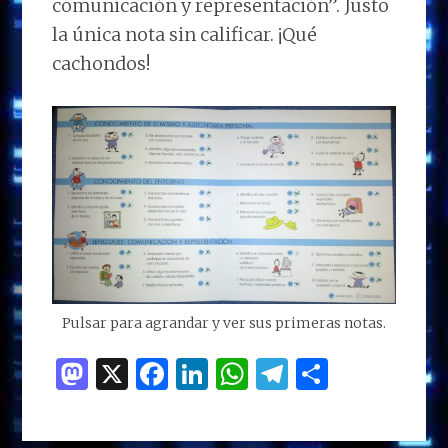
comunicación y representación”. Justo
la única nota sin calificar. ¡Qué
cachondos!
Pulsar para agrandar y ver sus primeras notas.
M
X
F
Li
W
T
C
as
a
n
h
el
o
to
ce
k
at
e
m