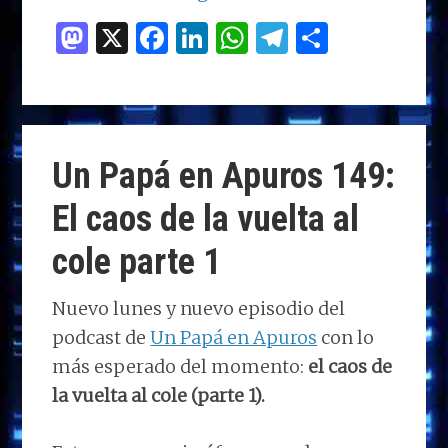
M
X
F
Li
W
T
C
as
a
n
h
el
o
to
ce
k
at
e
m
d
b
e
s
g
p
o
o
dI
A
ra
ar
Un Papá en Apuros 149:
n
o
n
p
m
ti
El caos de la vuelta al
k
p
r
cole parte 1
Nuevo lunes y nuevo episodio del
podcast de
Un Papá en Apuros
con lo
más esperado del momento:
el caos de
la vuelta al cole (parte 1).