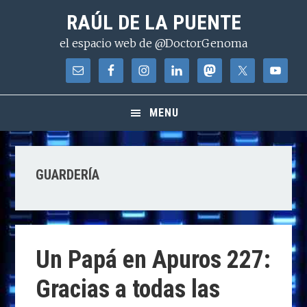
Saltar
Saltar
Saltar
RAÚL DE LA PUENTE
a
al
a
el espacio web de @DoctorGenoma
la
contenido
la
navegación
principal
barra
principal
lateral
principal
MENU
GUARDERÍA
Un Papá en Apuros 227:
Gracias a todas las