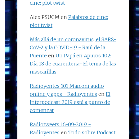
cine: plot twist
Alex PSUCM
en
Palabros de cine:
plot twist
Más allá de un coronavirus, el SARS-
CoV-2 y la COVID-19 - Raúl de la
Puente
en
Un Papá en Apuros 102:
Día 18 de cuarentena- El tema de las
mascarillas
Radioyentes 101 Marconi audio
online y apps - Radioyentes
en
El
Interpodcast 2019 está a punto de
comenzar
Radiotweets 16-09-2019 -
Radioyentes
en
Todo sobre Podcast