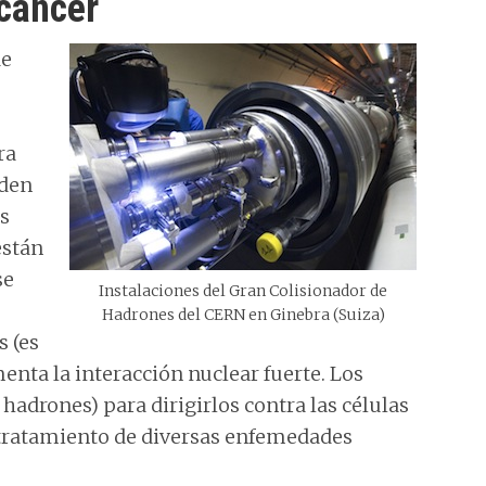
 cáncer
de
ra
eden
as
están
se
Instalaciones del Gran Colisionador de
Hadrones del CERN en Ginebra (Suiza)
s (es
nta la interacción nuclear fuerte. Los
adrones) para dirigirlos contra las células
tratamiento de diversas enfemedades