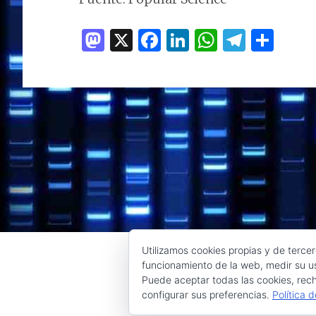
M
X
F
Li
W
T
C
as
a
n
h
el
o
to
ce
k
at
e
m
d
b
e
s
g
p
o
o
dI
A
ra
ar
n
o
n
p
m
ti
k
p
r
Utilizamos cookies propias y de tercer
funcionamiento de la web, medir su us
Puede aceptar todas las cookies, rech
configurar sus preferencias.
Política 