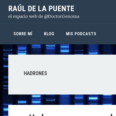
Saltar
Saltar
Saltar
RAÚL DE LA PUENTE
a
al
a
el espacio web de @DoctorGenoma
la
contenido
la
navegación
principal
barra
principal
lateral
SOBRE MÍ
BLOG
MIS PODCASTS
principal
HADRONES