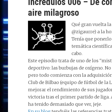
Incrédulos 006 – De con
aire milagroso
Qué gran vuelta la
@zigaurre) a la ho
Tenía que ponerlo 
temática científic
cabo.
Este episodio trata de uno de los “mis
deportivo: las burbujas de oxígeno. No
pero todo comienza con la adquisición
Club de Bilbao (equipo de fútbol de la
mejorar el rendimiento de sus jugado
victoria tras el primer partido de lig
ha tenido demasiado que ver, jeje.
En su blog
tendréis las referencias tra