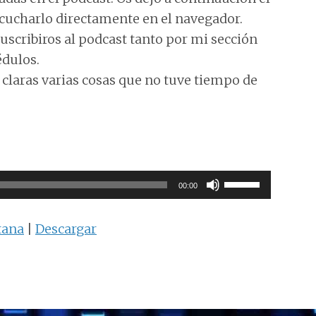
scucharlo directamente en el navegador.
suscribiros al podcast tanto por mi sección
édulos.
claras varias cosas que no tuve tiempo de
Utiliza
00:00
las
teclas
tana
|
Descargar
de
flecha
arriba/abajo
para