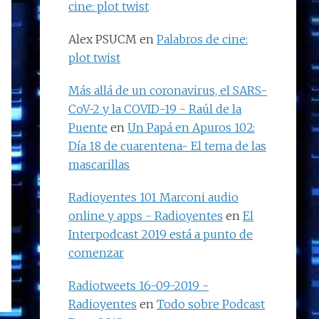
cine: plot twist
Alex PSUCM
en
Palabros de cine:
plot twist
Más allá de un coronavirus, el SARS-
CoV-2 y la COVID-19 - Raúl de la
Puente
en
Un Papá en Apuros 102:
Día 18 de cuarentena- El tema de las
mascarillas
Radioyentes 101 Marconi audio
online y apps - Radioyentes
en
El
Interpodcast 2019 está a punto de
comenzar
Radiotweets 16-09-2019 -
Radioyentes
en
Todo sobre Podcast