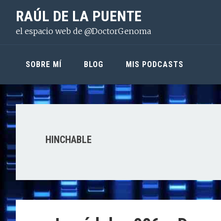
Saltar
Saltar
Saltar
RAÚL DE LA PUENTE
a
al
a
el espacio web de @DoctorGenoma
la
contenido
la
navegación
principal
barra
principal
lateral
SOBRE MÍ
BLOG
MIS PODCASTS
principal
HINCHABLE