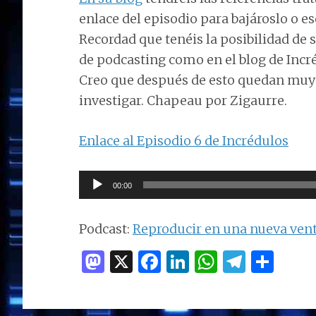
enlace del episodio para bajároslo o e
Recordad que tenéis la posibilidad de 
de podcasting como en el blog de Incr
Creo que después de esto quedan muy 
investigar. Chapeau por Zigaurre.
Enlace al Episodio 6 de Incrédulos
Reproductor
00:00
de
audio
Podcast:
Reproducir en una nueva ven
M
X
F
Li
W
T
C
as
a
n
h
el
o
to
ce
k
at
e
m