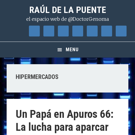
Saltar
Saltar
Saltar
RAÚL DE LA PUENTE
a
al
a
el espacio web de @DoctorGenoma
la
contenido
la
navegación
principal
barra
principal
lateral
principal
MENU
HIPERMERCADOS
Un Papá en Apuros 66:
La lucha para aparcar