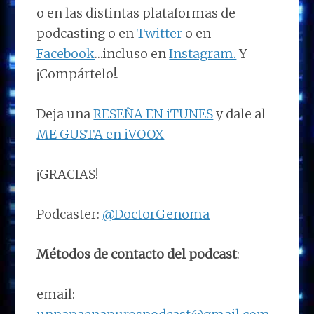
o en las distintas plataformas de
podcasting o en
Twitter
o en
Facebook
…incluso en
Instagram.
Y
¡Compártelo!.
Deja una
RESEÑA EN iTUNES
y dale al
ME GUSTA en iVOOX
¡GRACIAS!
Podcaster:
@DoctorGenoma
Métodos de contacto del podcast
:
email: