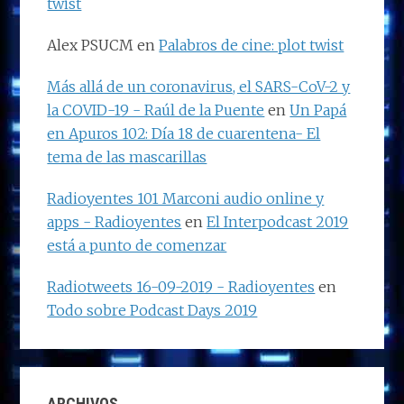
twist
Alex PSUCM
en
Palabros de cine: plot twist
Más allá de un coronavirus, el SARS-CoV-2 y
la COVID-19 - Raúl de la Puente
en
Un Papá
en Apuros 102: Día 18 de cuarentena- El
tema de las mascarillas
Radioyentes 101 Marconi audio online y
apps - Radioyentes
en
El Interpodcast 2019
está a punto de comenzar
Radiotweets 16-09-2019 - Radioyentes
en
Todo sobre Podcast Days 2019
ARCHIVOS