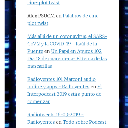
cine: plot twist
Alex PSUCM
en
Palabros de cine:
plot twist
Más allá de un coronavirus, el SARS-
CoV-2 y la COVID-19 - Raúl de la
Puente
en
Un Papá en Apuros 102:
Día 18 de cuarentena- El tema de las
mascarillas
Radioyentes 101 Marconi audio
online y apps - Radioyentes
en
El
Interpodcast 2019 está a punto de
comenzar
Radiotweets 16-09-2019 -
Radioyentes
en
Todo sobre Podcast