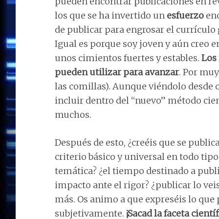
pueden encontrar publicaciones en rev
los que se ha invertido un
esfuerzo
eno
de publicar para engrosar el currícul
Igual es porque soy joven y aún creo en
unos cimientos fuertes y estables.
Los 
pueden utilizar para avanzar
. Por muy
las comillas). Aunque viéndolo desde o
incluir dentro del “nuevo” método cie
muchos.
Después de esto, ¿creéis que se public
criterio básico y universal en todo ti
temática? ¿el tiempo destinado a publi
impacto ante el rigor? ¿publicar lo v
más. Os animo a que expreséis lo que p
subjetivamente.
¡Sacad la faceta científ