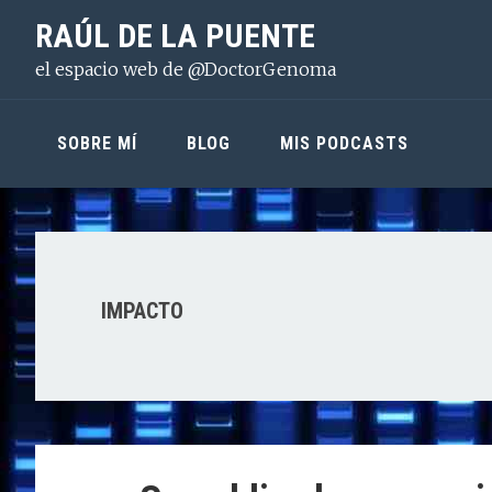
Saltar
Saltar
Saltar
RAÚL DE LA PUENTE
a
al
a
el espacio web de @DoctorGenoma
la
contenido
la
navegación
principal
barra
principal
lateral
SOBRE MÍ
BLOG
MIS PODCASTS
principal
IMPACTO