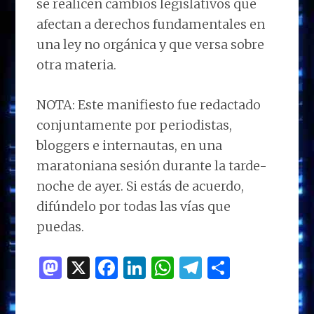
se realicen cambios legislativos que
afectan a derechos fundamentales en
una ley no orgánica y que versa sobre
otra materia.
NOTA: Este manifiesto fue redactado
conjuntamente por periodistas,
bloggers e internautas, en una
maratoniana sesión durante la tarde-
noche de ayer. Si estás de acuerdo,
difúndelo por todas las vías que
puedas.
M
X
F
Li
W
T
C
as
a
n
h
el
o
to
ce
k
at
e
m