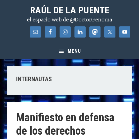
Saltar
Saltar
Saltar
RAÚL DE LA PUENTE
a
al
a
el espacio web de @DoctorGenoma
la
contenido
la
navegación
principal
barra
principal
lateral
principal
MENU
INTERNAUTAS
Manifiesto en defensa
de los derechos