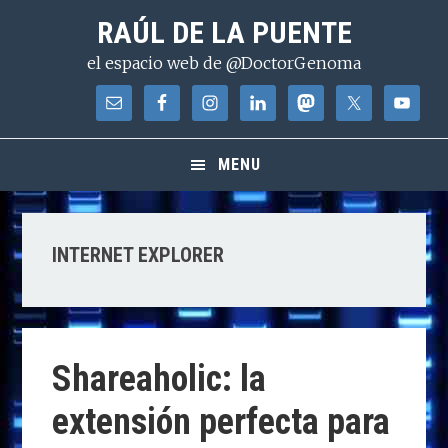
Saltar
Saltar
Saltar
RAÚL DE LA PUENTE
a
al
a
el espacio web de @DoctorGenoma
la
contenido
la
navegación
principal
barra
principal
lateral
principal
MENU
INTERNET EXPLORER
Shareaholic: la
extensión perfecta para