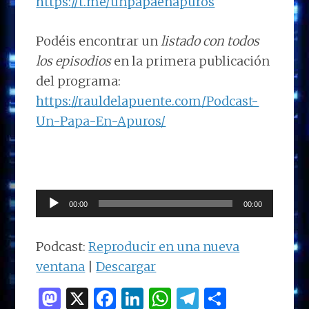
https://t.me/unpapaenapuros
Podéis encontrar un
listado con todos
los episodios
en la primera publicación
del programa:
https://rauldelapuente.com/Podcast-
Un-Papa-En-Apuros/
Reproductor
00:00
00:00
de
audio
Podcast:
Reproducir en una nueva
ventana
|
Descargar
M
X
F
Li
W
T
C