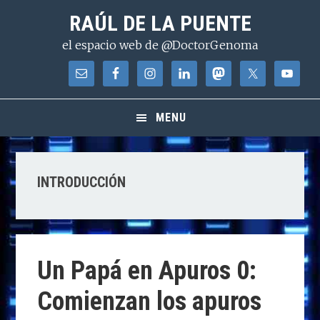
Saltar
Saltar
Saltar
RAÚL DE LA PUENTE
a
al
a
el espacio web de @DoctorGenoma
la
contenido
la
navegación
principal
barra
principal
lateral
principal
MENU
INTRODUCCIÓN
Un Papá en Apuros 0:
Comienzan los apuros