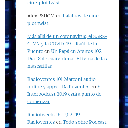
cine: plot twist
Alex PSUCM
en
Palabros de cine:
plot twist
Más allá de un coronavirus, el SARS-
CoV-2 y la COVID-19 - Raúl de la
Puente
en
Un Papá en Apuros 102:
Día 18 de cuarentena- El tema de las
mascarillas
Radioyentes 101 Marconi audio
online y apps - Radioyentes
en
El
Interpodcast 2019 está a punto de
comenzar
Radiotweets 16-09-2019 -
Radioyentes
en
Todo sobre Podcast