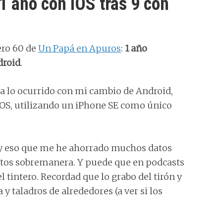
1 año con iOS tras 9 con
ero 60 de
Un Papá en Apuros
:
1 año
droid
.
a lo ocurrido con mi cambio de Android,
iOS, utilizando un iPhone SE como único
a y eso que me he ahorrado muchos datos
tos sobremanera. Y puede que en podcasts
 tintero. Recordad que lo grabo del tirón y
y taladros de alrededores (a ver si los