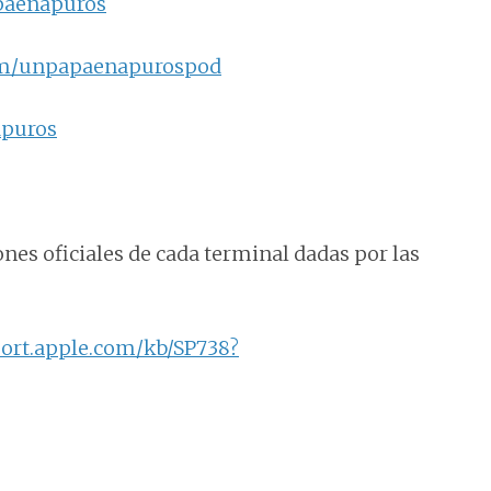
paenapuros
om/unpapaenapurospod
apuros
ones oficiales de cada terminal dadas por las
port.apple.com/kb/SP738?