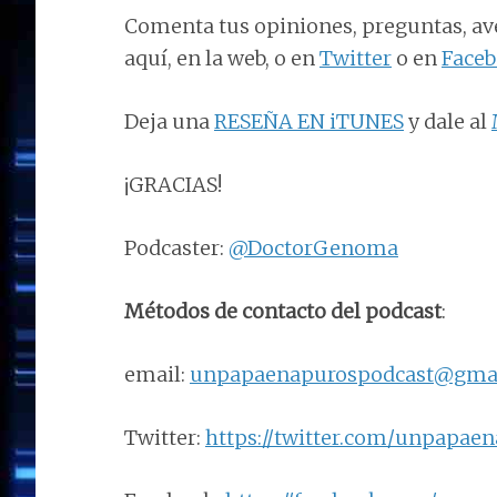
Comenta tus opiniones, preguntas, av
aquí, en la web, o en
Twitter
o en
Face
Deja una
RESEÑA EN iTUNES
y dale al
¡GRACIAS!
Podcaster:
@DoctorGenoma
Métodos de contacto del podcast
:
email:
unpapaenapurospodcast@gma
Twitter:
https://twitter.com/unpapae