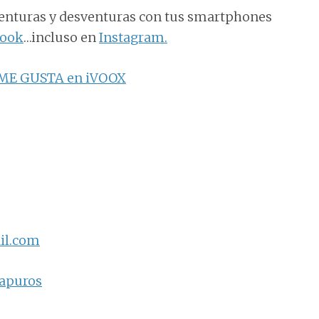
enturas y desventuras con tus smartphones
book
…incluso en
Instagram.
ME GUSTA en iVOOX
il.com
napuros