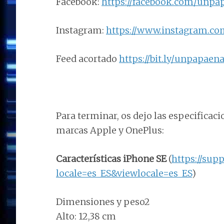
Facebook:
https://facebook.com/unpa
Instagram:
https://www.instagram.c
Feed acortado
https://bit.ly/unpapaen
Para terminar, os dejo las especificaci
marcas Apple y OnePlus:
Características iPhone SE
(
https://sup
locale=es_ES&viewlocale=es_ES
)
Dimensiones y peso2
Alto: 12,38 cm