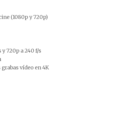
 cine (1080p y 720p)
 y 720p a 240 f/s
n
 grabas vídeo en 4K