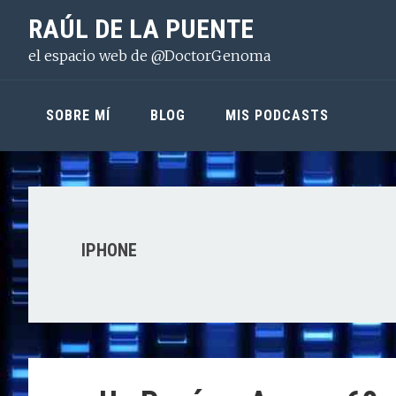
Saltar
Saltar
Saltar
RAÚL DE LA PUENTE
a
al
a
el espacio web de @DoctorGenoma
la
contenido
la
navegación
principal
barra
principal
lateral
SOBRE MÍ
BLOG
MIS PODCASTS
principal
IPHONE