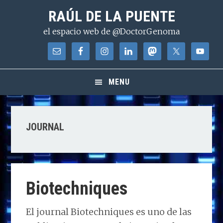
Saltar
Saltar
Saltar
RAÚL DE LA PUENTE
a
al
a
el espacio web de @DoctorGenoma
la
contenido
la
navegación
principal
barra
principal
lateral
principal
MENU
JOURNAL
Biotechniques
El journal Biotechniques es uno de las