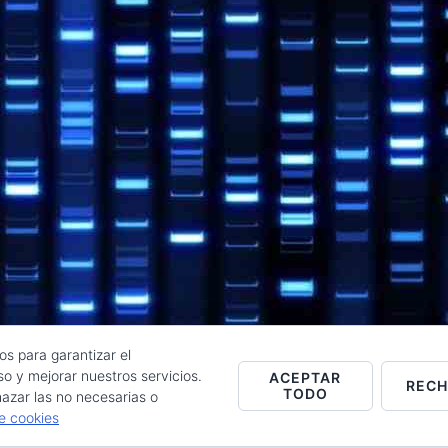
os para garantizar el
o y mejorar nuestros servicios.
ACEPTAR
REC
TODO
Raúl de la Puente - Derechos reservados© 2026 ·
Acceder
azar las no necesarias o
de cookies