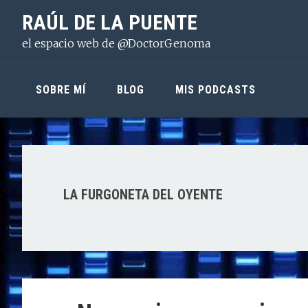
Saltar
Saltar
Saltar
RAÚL DE LA PUENTE
a
al
a
el espacio web de @DoctorGenoma
la
contenido
la
navegación
principal
barra
principal
lateral
SOBRE MÍ
BLOG
MIS PODCASTS
principal
LA FURGONETA DEL OYENTE