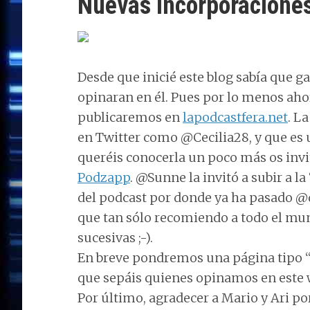
Nuevas incorporacione
Desde que inicié este blog sabía que 
opinaran en él. Pues por lo menos aho
publicaremos en
lapodcastfera.net
. L
en Twitter como @Cecilia28, y que es 
queréis conocerla un poco más os invi
Podzapp
. @Sunne la invitó a subir a l
del podcast por donde ya ha pasado @d
que tan sólo recomiendo a todo el mun
sucesivas ;-).
En breve pondremos una página tipo 
que sepáis quienes opinamos en este 
Por último, agradecer a Mario y Ari po