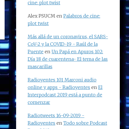
cine: plot twist
Alex PSUCM
en
Palabros de cine:
plot twist
Más allá de un coronavirus, el SARS-
CoV-2 y la COVID-19 - Raúl de la
Puente
en
Un Papá en Apuros 102:
Día 18 de cuarentena- El tema de las
mascarillas
Radioyentes 101 Marconi audio
online y apps - Radioyentes
en
El
Interpodcast 2019 está a punto de
comenzar
Radiotweets 16-09-2019 -
Radioyentes
en
Todo sobre Podcast