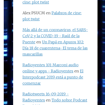
cine: plot twist
Alex PSUCM
en
Palabros de cine:
plot twist
Más allá de un coronavirus, el SARS-
CoV-2 y la COVID-19 - Raúl de la
Puente
en
Un Papá en Apuros 102:
Día 18 de cuarentena- El tema de las
mascarillas
Radioyentes 101 Marconi audio
online y apps - Radioyentes
en
El
Interpodcast 2019 está a punto de
comenzar
Radiotweets 16-09-2019 -
Radioyentes
en
Todo sobre Podcast