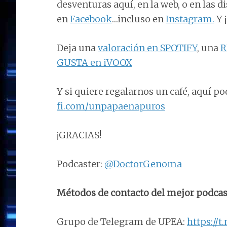
desventuras aquí, en la web, o en las 
en
Facebook
…incluso en
Instagram.
Y 
Deja una
valoración en SPOTIFY
, una
R
GUSTA en iVOOX
Y si quiere regalarnos un café, aquí po
fi.com/unpapaenapuros
¡GRACIAS!
Podcaster:
@DoctorGenoma
Métodos de contacto del mejor podcas
Grupo de Telegram de UPEA:
https://