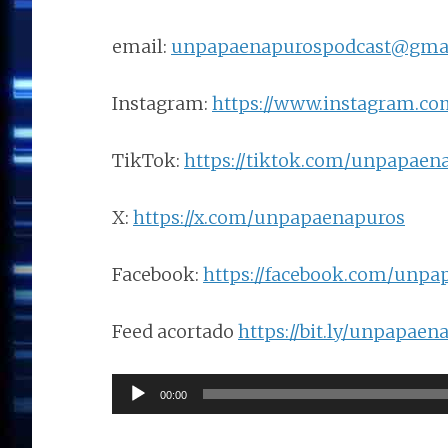
email:
unpapaenapurospodcast@gma
Instagram:
https://www.instagram.c
TikTok:
https://tiktok.com/unpapaen
X:
https://x.com/unpapaenapuros
Facebook:
https://facebook.com/unpa
Feed acortado
https://bit.ly/unpapaen
Reproductor
00:00
de
audio