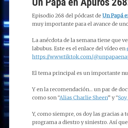
Un Papá en Apuros 268
Episodio 268 del pódcast de
Un Papá e
muy importante para el avance de uno
La anécdota de la semana tiene que v
labubus. Este es el enlace del vídeo en
https://www.tiktok.com/@unpapaena
El tema principal es un importante nu
Y en la recomendación… un par de doc
como son “
Alias Charlie Sheen
” y “
Soy
Y, como siempre, os doy las gracias a t
programa a diestro y siniestro. Así qu