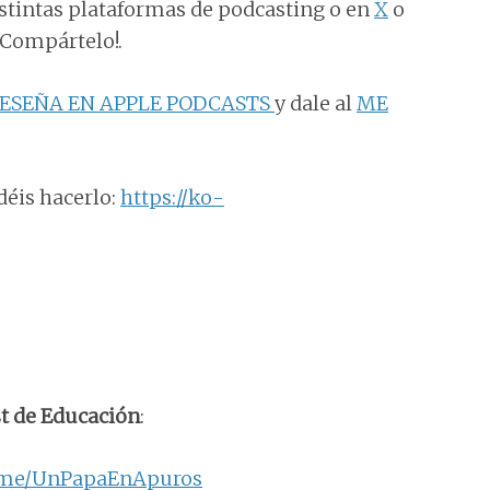
distintas plataformas de podcasting o en
X
o
¡Compártelo!.
ESEÑA EN APPLE PODCASTS
y dale al
ME
déis hacerlo:
https://ko-
t de Educación
:
t.me/UnPapaEnApuros