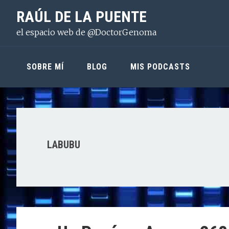
Saltar
Saltar
Saltar
RAÚL DE LA PUENTE
a
al
a
el espacio web de @DoctorGenoma
la
contenido
la
navegación
principal
barra
principal
lateral
SOBRE MÍ
BLOG
MIS PODCASTS
principal
LABUBU