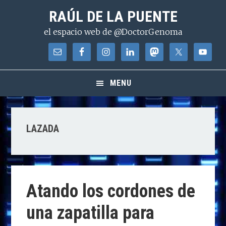
Saltar
Saltar
Saltar
RAÚL DE LA PUENTE
a
al
a
el espacio web de @DoctorGenoma
la
contenido
la
navegación
principal
barra
principal
lateral
principal
MENU
LAZADA
Atando los cordones de
una zapatilla para