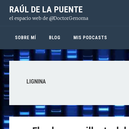
Saltar
Saltar
Saltar
RAÚL DE LA PUENTE
a
al
a
el espacio web de @DoctorGenoma
la
contenido
la
navegación
principal
barra
principal
lateral
SOBRE MÍ
BLOG
MIS PODCASTS
principal
LIGNINA