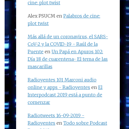
cine: plot twist
Alex PSUCM
en
Palabros de cine:
plot twist
Más allá de un coronavirus, el SARS-
CoV-2 y la COVID-19 - Raúl de la
Puente
en
Un Papá en Apuros 102:
Día 18 de cuarentena- El tema de las
mascarillas
Radioyentes 101 Marconi audio
online y apps - Radioyentes
en
El
Interpodcast 2019 está a punto de
comenzar
Radiotweets 16-09-2019 -
Radioyentes
en
Todo sobre Podcast