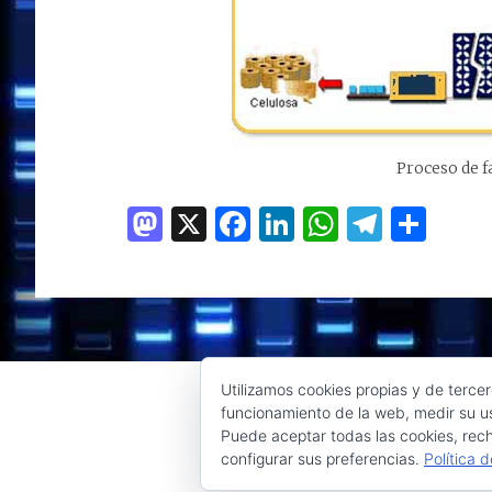
Proceso de f
M
X
F
Li
W
T
C
as
a
n
h
el
o
to
ce
k
at
e
m
d
b
e
s
g
p
o
o
dI
A
ra
ar
n
o
n
p
m
ti
Utilizamos cookies propias y de tercer
funcionamiento de la web, medir su us
k
p
r
Puede aceptar todas las cookies, rech
configurar sus preferencias.
Política 