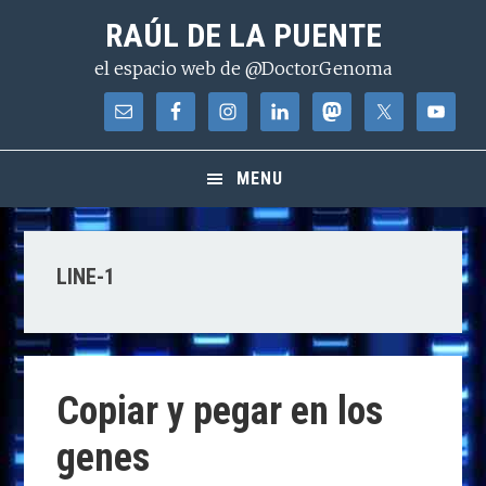
Saltar
Saltar
Saltar
RAÚL DE LA PUENTE
a
al
a
el espacio web de @DoctorGenoma
la
contenido
la
navegación
principal
barra
principal
lateral
principal
MENU
LINE-1
Copiar y pegar en los
genes