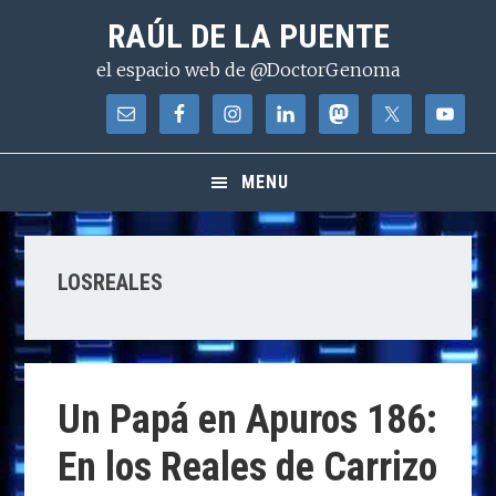
Saltar
Saltar
Saltar
RAÚL DE LA PUENTE
a
al
a
el espacio web de @DoctorGenoma
la
contenido
la
navegación
principal
barra
principal
lateral
principal
MENU
LOSREALES
Un Papá en Apuros 186:
En los Reales de Carrizo