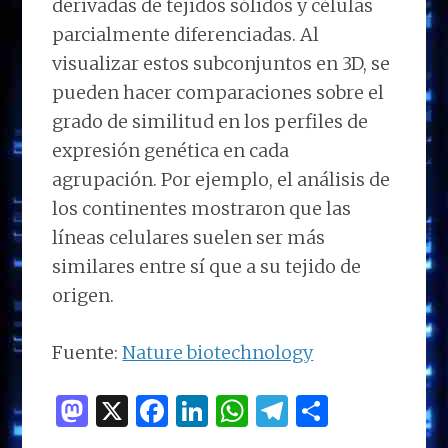
derivadas de tejidos sólidos y células
parcialmente diferenciadas. Al
visualizar estos subconjuntos en 3D, se
pueden hacer comparaciones sobre el
grado de similitud en los perfiles de
expresión genética en cada
agrupación. Por ejemplo, el análisis de
los continentes mostraron que las
líneas celulares suelen ser más
similares entre sí que a su tejido de
origen.
Fuente:
Nature biotechnology
M
X
F
Li
W
T
C
as
a
n
h
el
o