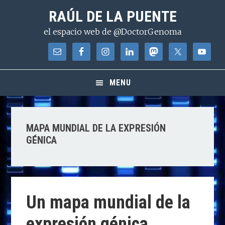
Saltar
Saltar
Saltar
RAÚL DE LA PUENTE
a
al
a
el espacio web de @DoctorGenoma
la
contenido
la
navegación
principal
barra
principal
lateral
principal
MENU
MAPA MUNDIAL DE LA EXPRESIÓN
GÉNICA
Un mapa mundial de la
expresión génica