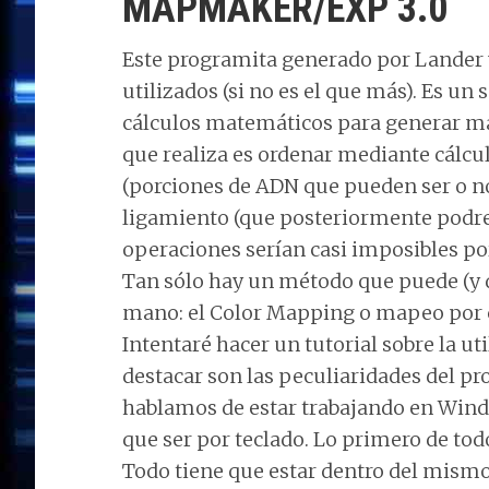
MAPMAKER/EXP 3.0
Este programita generado por Lander y
utilizados (si no es el que más). Es u
cálculos matemáticos para generar m
que realiza es ordenar mediante cálcul
(porciones de ADN que pueden ser o no
ligamiento (que posteriormente podr
operaciones serían casi imposibles po
Tan sólo hay un método que puede (y d
mano: el Color Mapping o mapeo por co
Intentaré hacer un tutorial sobre la ut
destacar son las peculiaridades del pr
hablamos de estar trabajando en Windo
que ser por teclado. Lo primero de todo
Todo tiene que estar dentro del mismo 