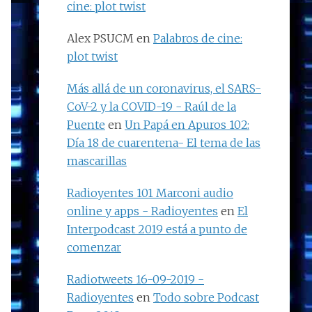
cine: plot twist
Alex PSUCM
en
Palabros de cine:
plot twist
Más allá de un coronavirus, el SARS-
CoV-2 y la COVID-19 - Raúl de la
Puente
en
Un Papá en Apuros 102:
Día 18 de cuarentena- El tema de las
mascarillas
Radioyentes 101 Marconi audio
online y apps - Radioyentes
en
El
Interpodcast 2019 está a punto de
comenzar
Radiotweets 16-09-2019 -
Radioyentes
en
Todo sobre Podcast