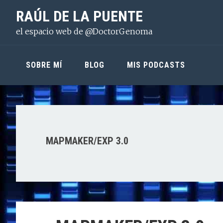
Saltar
Saltar
Saltar
RAÚL DE LA PUENTE
a
al
a
el espacio web de @DoctorGenoma
la
contenido
la
navegación
principal
barra
principal
lateral
SOBRE MÍ
BLOG
MIS PODCASTS
principal
MAPMAKER/EXP 3.0