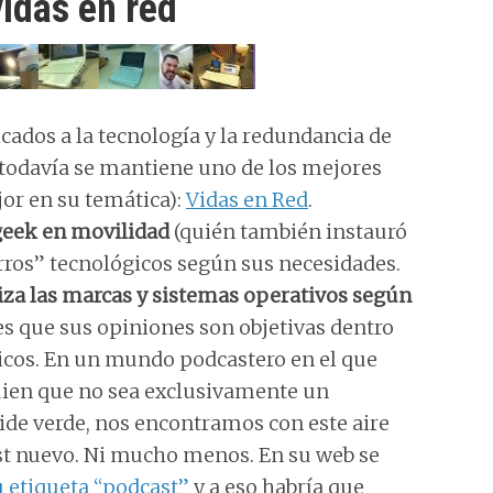
vidas en red
ados a la tecnología y la redundancia de
, todavía se mantiene uno de los mejores
jor en su temática):
Vidas en Red
.
geek en movilidad
(quién también instauró
rros” tecnológicos según sus necesidades.
iza las marcas y sistemas operativos según
, es que sus opiniones son objetivas dentro
ticos. En un mundo podcastero en el que
uien que no sea exclusivamente un
de verde, nos encontramos con este aire
st nuevo. Ni mucho menos. En su web se
u etiqueta “podcast”
y a eso habría que