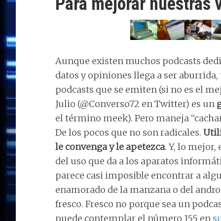
Para mejorar nuestras 
Aunque existen muchos podcasts dedic
datos y opiniones llega a ser aburrida
podcasts que se emiten (si no es el me
Julio (@Converso72 en Twitter) es un
el término meek). Pero maneja “cacha
De los pocos que no son radicales.
Util
le convenga y le apetezca
. Y, lo mejor
del uso que da a los aparatos informá
parece casi imposible encontrar a alg
enamorado de la manzana o del androi
fresco. Fresco no porque sea un podca
puede contemplar el número 155 en
s