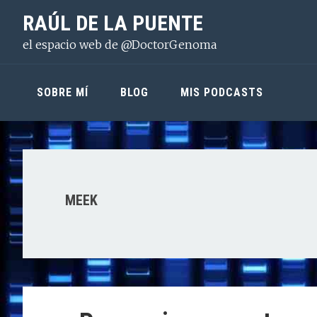
Saltar
Saltar
Saltar
RAÚL DE LA PUENTE
a
al
a
el espacio web de @DoctorGenoma
la
contenido
la
navegación
principal
barra
principal
lateral
SOBRE MÍ
BLOG
MIS PODCASTS
principal
MEEK