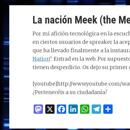
d
b
e
s
g
p
o
o
dI
A
ra
ar
La nación Meek (the Me
n
o
n
p
m
ti
k
p
r
Por mi afición tecnológica en la esc
en ciertos usuarios de spreaker la ac
que ha llevado finalmente a la instaur
Nation
“. Entrad en la web. Por supuest
tienen desperdicio. Os dejo su prime
[youtube]http://www.youtube.com/wa
¿Pertenecéis a su ciudadanía?
M
X
F
Li
W
T
C
as
a
n
h
el
o
to
ce
k
at
e
m