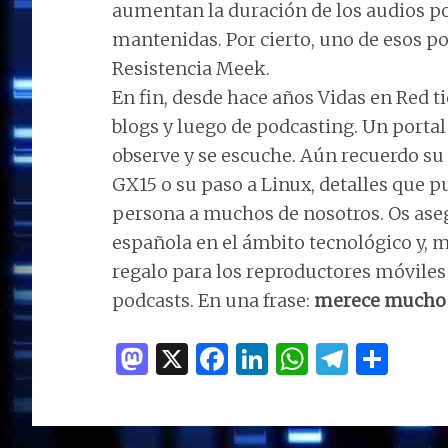
aumentan la duración de los audios po
mantenidas. Por cierto, uno de esos p
Resistencia Meek.
En fin, desde hace años Vidas en Red t
blogs y luego de podcasting. Un portal
observe y se escuche. Aún recuerdo su
GX15 o su paso a Linux, detalles que 
persona a muchos de nosotros. Os aseg
española en el ámbito tecnológico y, 
regalo para los reproductores móviles 
podcasts. En una frase:
merece mucho 
M
X
F
Li
W
T
C
as
a
n
h
el
o
to
ce
k
at
e
m