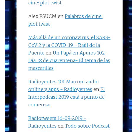
cine: plot twist
Alex PSUCM
en
Palabros de cine:
plot twist
Más allá de un coronavirus, el SARS-
CoV-2 y la COVID-19 - Raúl de la
Puente
en
Un Papá en Apuros 102:
Día 18 de cuarentena- El tema de las
mascarillas
Radioyentes 101 Marconi audio
online y apps - Radioyentes
en
El
Interpodcast 2019 está a punto de
comenzar
Radiotweets 16-09-2019 -
Radioyentes
en
Todo sobre Podcast