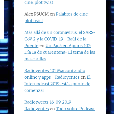
cine: plot twist
Alex PSUCM
en
Palabros de cine:
plot twist
Más allá de un coronavirus, el SARS-
CoV-2 y la COVID-19 - Raúl de la
Puente
en
Un Papá en Apuros 102:
Día 18 de cuarentena- El tema de las
mascarillas
Radioyentes 101 Marconi audio
online y apps - Radioyentes
en
El
Interpodcast 2019 está a punto de
comenzar
Radiotweets 16-09-2019 -
Radioyentes
en
Todo sobre Podcast