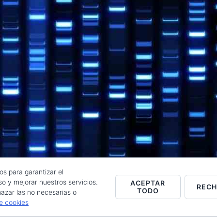
os para garantizar el
o y mejorar nuestros servicios.
ACEPTAR
REC
TODO
Raúl de la Puente - Derechos reservados© 2026 ·
Acceder
azar las no necesarias o
de cookies