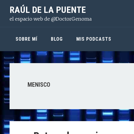
Saltar
Saltar
Saltar
RAÚL DE LA PUENTE
a
al
a
el espacio web de @DoctorGenoma
la
contenido
la
navegación
principal
barra
principal
lateral
SOBRE MÍ
BLOG
MIS PODCASTS
principal
MENISCO