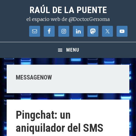
Saltar
Saltar
Saltar
RAÚL DE LA PUENTE
a
al
a
el espacio web de @DoctorGenoma
la
contenido
la
navegación
principal
barra
principal
lateral
principal
MENU
MESSAGENOW
Pingchat: un
aniquilador del SMS