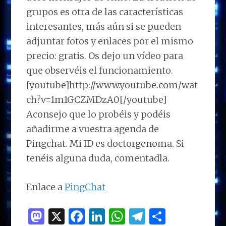
grupos es otra de las características
interesantes, más aún si se pueden
adjuntar fotos y enlaces por el mismo
precio: gratis. Os dejo un vídeo para
que observéis el funcionamiento.
[youtube]http://www.youtube.com/wat
ch?v=1m1GCZMDzA0[/youtube]
Aconsejo que lo probéis y podéis
añadirme a vuestra agenda de
Pingchat. Mi ID es doctorgenoma. Si
tenéis alguna duda, comentadla.
Enlace a
PingChat
M
X
F
Li
W
T
C