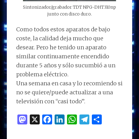
Sintonizador/grabador TDT NPG-DHT310np
junto con disco duro.
Como todos estos aparatos de bajo
coste, la calidad deja mucho que
desear. Pero he tenido un aparato
similar continuamente encendido
durante 5 años y sólo sucumbió a un
problema eléctrico.
Una semana en casa y lo recomiendo si
no se quiere/puede actualizar a una
televisión con “casi todo”.
M
X
F
Li
W
T
C
as
a
n
h
el
o