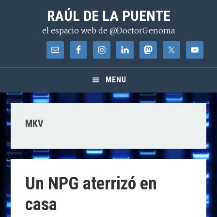
Saltar
Saltar
Saltar
RAÚL DE LA PUENTE
a
al
a
el espacio web de @DoctorGenoma
la
contenido
la
navegación
principal
barra
principal
lateral
principal
MENU
MKV
Un NPG aterrizó en
casa