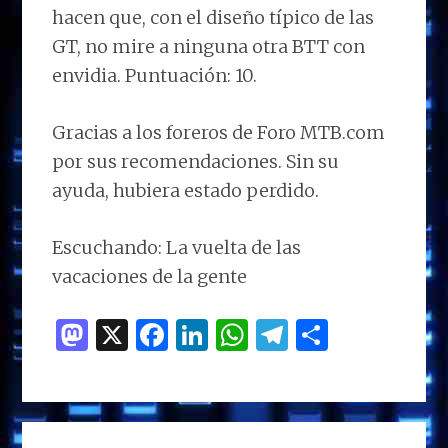
hacen que, con el diseño típico de las
GT, no mire a ninguna otra BTT con
envidia. Puntuación: 10.
Gracias a los foreros de Foro MTB.com
por sus recomendaciones. Sin su
ayuda, hubiera estado perdido.
Escuchando: La vuelta de las
vacaciones de la gente
M
X
F
Li
W
T
C
as
a
n
h
el
o
to
ce
k
at
e
m
d
b
e
s
g
p
BARRA