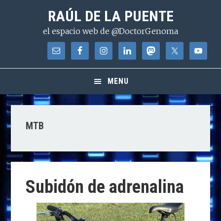
Saltar
Saltar
Saltar
RAÚL DE LA PUENTE
a
al
a
el espacio web de @DoctorGenoma
la
contenido
la
navegación
principal
barra
principal
lateral
principal
MENU
MTB
Subidón de adrenalina