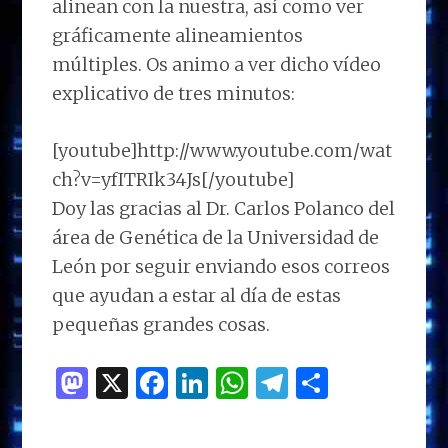
alinean con la nuestra, así como ver
gráficamente alineamientos
múltiples. Os animo a ver dicho vídeo
explicativo de tres minutos:
[youtube]http://www.youtube.com/wat
ch?v=yfITRIk34Js[/youtube]
Doy las gracias al Dr. Carlos Polanco del
área de Genética de la Universidad de
León por seguir enviando esos correos
que ayudan a estar al día de estas
pequeñas grandes cosas.
M
X
F
Li
W
T
C
as
a
n
h
el
o
to
ce
k
at
e
m