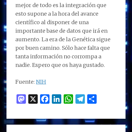
mejor de todo es la integración que
esto supone a la hora del avance
científico al disponer de una
importante base de datos que irá en
aumento. La era de la Genética sigue
por buen camino. Sólo hace falta que
tanta información no corrompa a
nadie. Espero que os haya gustado.
Fuente:
NIH
M
X
F
Li
W
T
C
as
a
n
h
el
o
to
ce
k
at
e
m
d
b
e
s
g
p
BARRA