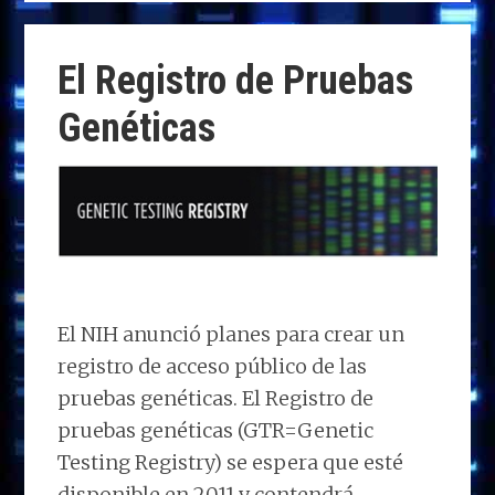
d
b
e
s
g
p
o
o
dI
A
ra
ar
El Registro de Pruebas
n
o
n
p
m
ti
Genéticas
k
p
r
El NIH anunció planes para crear un
registro de acceso público de las
pruebas genéticas. El Registro de
pruebas genéticas (GTR=Genetic
Testing Registry) se espera que esté
disponible en 2011 y contendrá