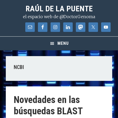
Saltar
Saltar
Saltar
RAÚL DE LA PUENTE
a
al
a
el espacio web de @DoctorGenoma
la
contenido
la
navegación
principal
barra
principal
lateral
principal
MENU
NCBI
Novedades en las
búsquedas BLAST