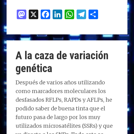
M
X
F
Li
W
T
C
as
a
n
h
el
o
to
ce
k
at
e
m
d
b
e
s
g
p
o
o
dI
A
ra
ar
A la caza de variación
n
o
n
p
m
ti
genética
k
p
r
Después de varios años utilizando
como marcadores moleculares los
desfasados RFLPs, RAPDs y AFLPs, he
podido saber de buena tinta que el
futuro pasa de largo por los muy
utilizados microsatélites (SSRs) y que