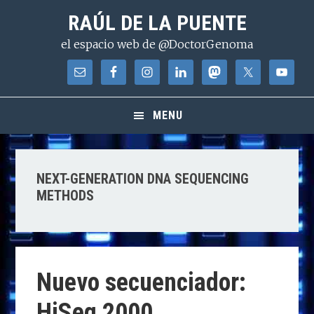
Saltar
Saltar
Saltar
RAÚL DE LA PUENTE
a
al
a
el espacio web de @DoctorGenoma
la
contenido
la
navegación
principal
barra
principal
lateral
principal
MENU
NEXT-GENERATION DNA SEQUENCING
METHODS
Nuevo secuenciador:
HiSeq 2000