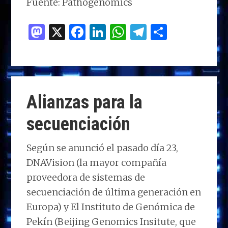
Fuente: Pathogenomics
M
X
F
Li
W
T
C
as
a
n
h
el
o
to
ce
k
at
e
m
d
b
e
s
g
p
o
o
dI
A
ra
ar
Alianzas para la
n
o
n
p
m
ti
secuenciación
k
p
r
Según se anunció el pasado día 23,
DNAVision (la mayor compañía
proveedora de sistemas de
secuenciación de última generación en
Europa) y El Instituto de Genómica de
Pekín (Beijing Genomics Insitute, que