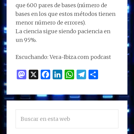
que 600 pares de bases (número de
bases en los que estos métodos tienen
menor número de errores).
La ciencia sigue siendo paciencia en
un 95%.
Escuchando: Vera-Ibiza.com podcast
M
X
F
Li
W
T
C
as
a
n
h
el
o
to
ce
k
at
e
m
d
b
e
s
g
p
BARRA
o
o
dI
A
ra
ar
Buscar
LATERAL
n
o
n
p
m
ti
en
PRINCIPAL
esta
k
p
r