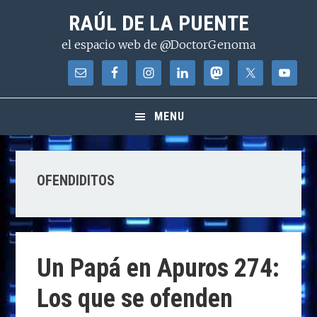
Saltar
Saltar
Saltar
RAÚL DE LA PUENTE
a
al
a
el espacio web de @DoctorGenoma
la
contenido
la
navegación
principal
barra
principal
lateral
principal
MENU
OFENDIDITOS
Un Papá en Apuros 274:
Los que se ofenden