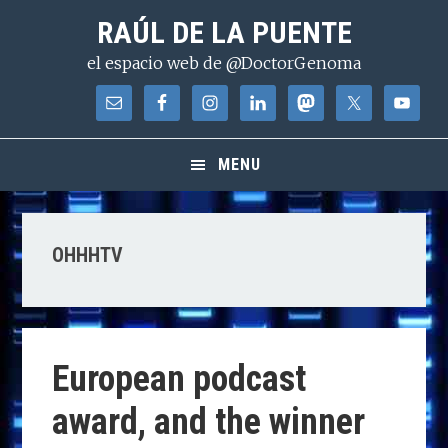
Saltar
Saltar
Saltar
RAÚL DE LA PUENTE
a
al
a
el espacio web de @DoctorGenoma
la
contenido
la
navegación
principal
barra
principal
lateral
principal
MENU
OHHHTV
European podcast
award, and the winner