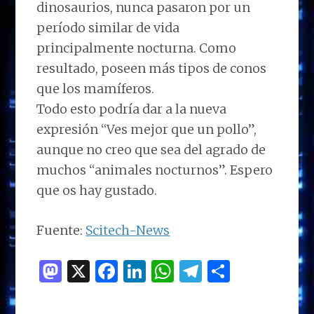
dinosaurios, nunca pasaron por un
período similar de vida
principalmente nocturna. Como
resultado, poseen más tipos de conos
que los mamíferos.
Todo esto podría dar a la nueva
expresión “Ves mejor que un pollo”,
aunque no creo que sea del agrado de
muchos “animales nocturnos”. Espero
que os hay gustado.
Fuente:
Scitech-News
M
X
F
Li
W
T
C
as
a
n
h
el
o