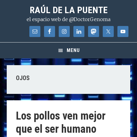
Saltar
Saltar
Saltar
RAÚL DE LA PUENTE
a
al
a
el espacio web de @DoctorGenoma
la
contenido
la
navegación
principal
barra
principal
lateral
principal
MENU
OJOS
Los pollos ven mejor
que el ser humano