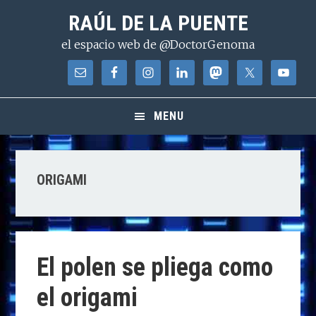
Saltar
Saltar
Saltar
RAÚL DE LA PUENTE
a
al
a
el espacio web de @DoctorGenoma
la
contenido
la
navegación
principal
barra
principal
lateral
principal
MENU
ORIGAMI
El polen se pliega como
el origami