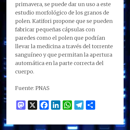
primavera, se puede dar un uso a este
estudio morfológico de los granos de
polen. Katifori propone que se pueden
fabricar pequeñas cápsulas con
paredes como el polen que podrían
llevar la medicina a través del torrente
sanguíneo y que permitan la apertura
automática en la parte correcta del
cuerpo.
Fuente: PNAS
M
X
F
Li
W
T
C
as
a
n
h
el
o
to
ce
k
at
e
m