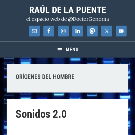
Saltar
Saltar
Saltar
RAÚL DE LA PUENTE
a
al
a
el espacio web de @DoctorGenoma
la
contenido
la
navegación
principal
barra
principal
lateral
principal
MENU
ORÍGENES DEL HOMBRE
Sonidos 2.0