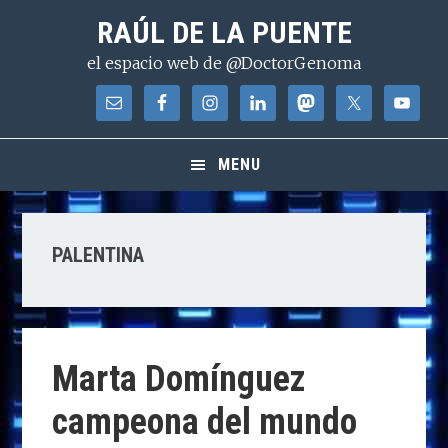
Saltar
Saltar
Saltar
RAÚL DE LA PUENTE
a
al
a
el espacio web de @DoctorGenoma
la
contenido
la
navegación
principal
barra
principal
lateral
principal
MENU
PALENTINA
Marta Domínguez
campeona del mundo