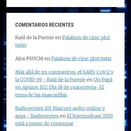
COMENTARIOS RECIENTES
Raúl de la Puente
en
Palabros de cine: plot
twist
Alex PSUCM
en
Palabros de cine: plot twist
Más allá de un coronavirus, el SARS-CoV-2 y
la COVID-19 - Raúl de la Puente
en
Un Papá
en Apuros 102: Día 18 de cuarentena- El
tema de las mascarillas
Radioyentes 101 Marconi audio online y
apps - Radioyentes
en
El Interpodcast 2019
está a punto de comenzar