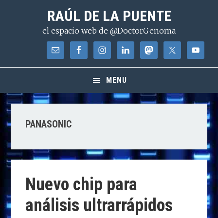
Saltar
Saltar
Saltar
RAÚL DE LA PUENTE
a
al
a
el espacio web de @DoctorGenoma
la
contenido
la
navegación
principal
barra
principal
lateral
principal
MENU
PANASONIC
Nuevo chip para
análisis ultrarrápidos