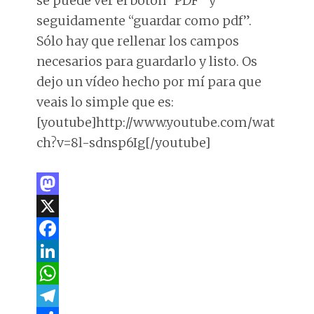
se puede ver el botón “PDF” y
seguidamente “guardar como pdf”.
Sólo hay que rellenar los campos
necesarios para guardarlo y listo. Os
dejo un vídeo hecho por mí para que
veais lo simple que es:
[youtube]http://www.youtube.com/wat
ch?v=8l-sdnsp6Ig[/youtube]
M
a
X
s
F
t
a
L
o
c
i
W