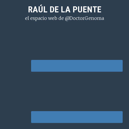
Saltar
Saltar
Saltar
RAÚL DE LA PUENTE
a
al
a
el espacio web de @DoctorGenoma
la
contenido
la
navegación
principal
barra
principal
lateral
principal