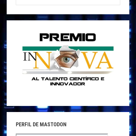
PRINCIPAL
esta
k
p
r
web
PERFIL DE MASTODON