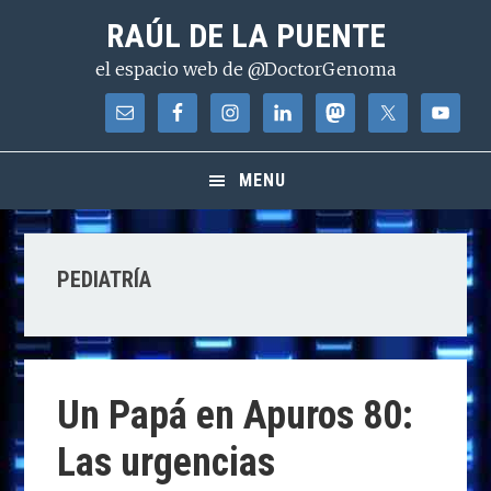
Saltar
Saltar
Saltar
RAÚL DE LA PUENTE
a
al
a
el espacio web de @DoctorGenoma
la
contenido
la
navegación
principal
barra
principal
lateral
principal
MENU
PEDIATRÍA
Un Papá en Apuros 80:
Las urgencias