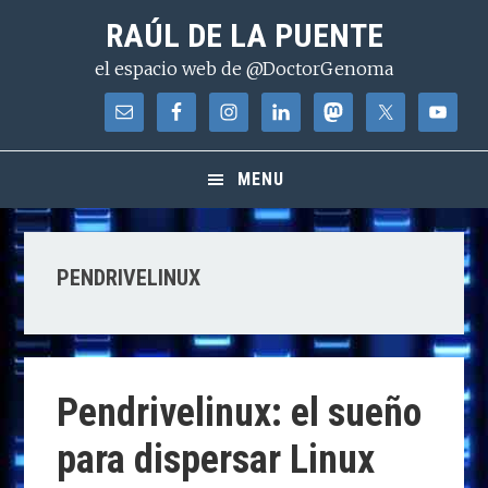
Saltar
Saltar
Saltar
RAÚL DE LA PUENTE
a
al
a
el espacio web de @DoctorGenoma
la
contenido
la
navegación
principal
barra
principal
lateral
principal
MENU
PENDRIVELINUX
Pendrivelinux: el sueño
para dispersar Linux