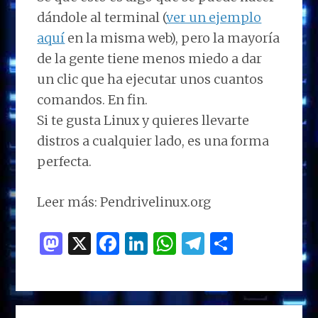
dándole al terminal (
ver un ejemplo
aquí
en la misma web), pero la mayoría
de la gente tiene menos miedo a dar
un clic que ha ejecutar unos cuantos
comandos. En fin.
Si te gusta Linux y quieres llevarte
distros a cualquier lado, es una forma
perfecta.
Leer más: Pendrivelinux.org
M
X
F
Li
W
T
C
as
a
n
h
el
o
to
ce
k
at
e
m
d
b
e
s
g
p
BARRA