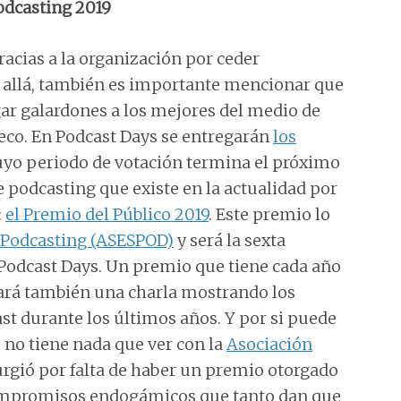
odcasting 2019
gracias a la organización por ceder
s allá, también es importante mencionar que
gar galardones a los mejores del medio de
eco. En Podcast Days se entregarán
los
uyo periodo de votación termina el próximo
 podcasting que existe en la actualidad por
:
el Premio del Público 2019
. Este premio lo
e Podcasting (ASESPOD)
y será la sexta
s Podcast Days. Un premio que tiene cada año
dará también una charla mostrando los
st durante los últimos años. Y por si puede
 no tiene nada que ver con la
Asociación
urgió por falta de haber un premio otorgado
compromisos endogámicos que tanto dan que