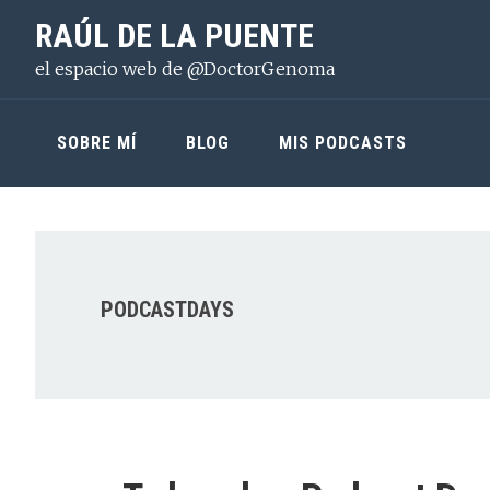
Saltar
Saltar
Saltar
RAÚL DE LA PUENTE
a
al
a
el espacio web de @DoctorGenoma
la
contenido
la
navegación
principal
barra
principal
lateral
SOBRE MÍ
BLOG
MIS PODCASTS
principal
PODCASTDAYS