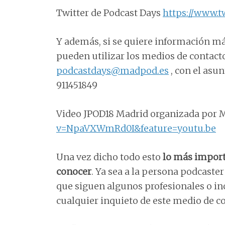
Twitter de Podcast Days
https://www.t
Y además, si se quiere información más 
pueden utilizar los medios de contact
podcastdays@madpod.es
, con el asu
911451849
Video JPOD18 Madrid organizada por
v=NpaVXWmRd0I&feature=youtu.be
Una vez dicho todo esto
lo más import
conocer
. Ya sea a la persona podcaste
que siguen algunos profesionales o inc
cualquier inquieto de este medio de 