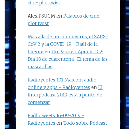
cine: plot twist
Alex PSUCM
en
Palabros de cine:
plot twist
Más allá de un coronavirus, el SARS-
CoV-2 y la COVID-19 - Raúl de la
Puente
en
Un Papá en Apuros 102:
Día 18 de cuarentena- El tema de las
mascarillas
Radioyentes 101 Marconi audio
online y apps - Radioyentes
en
El
Interpodcast 2019 está a punto de
comenzar
Radiotweets 16-09-2019 -
Radioyentes
en
Todo sobre Podcast