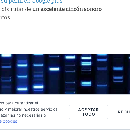
e
su perfil en Google plus
.
 disfrutar de
un excelente rincón sonoro
utos.
os para garantizar el
o y mejorar nuestros servicios.
ACEPTAR
REC
TODO
Raúl de la Puente - Derechos reservados© 2026 ·
Acceder
azar las no necesarias o
de cookies