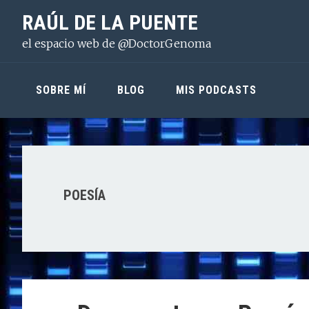
Saltar
Saltar
Saltar
RAÚL DE LA PUENTE
a
al
a
el espacio web de @DoctorGenoma
la
contenido
la
navegación
principal
barra
principal
lateral
SOBRE MÍ
BLOG
MIS PODCASTS
principal
POESÍA