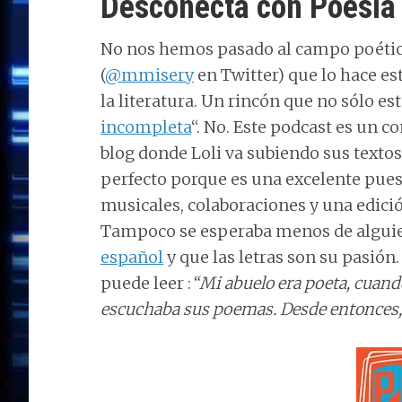
Desconecta con Poesía
No nos hemos pasado al campo poético
(
@mmisery
en Twitter) que lo hace e
la literatura. Un rincón que no sólo es
incompleta
“. No. Este podcast es un 
blog donde Loli va subiendo sus text
perfecto porque es una excelente pues
musicales, colaboraciones y una edici
Tampoco se esperaba menos de algu
español
y que las letras son su pasión.
puede leer :
“Mi abuelo era poeta, cuando
escuchaba sus poemas. Desde entonces, q