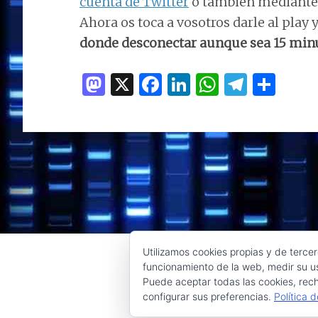
cuenta de Twitter
o también mediant
Ahora os toca a vosotros darle al play y
donde desconectar aunque sea 15 min
M
X
F
Li
W
T
C
as
a
n
h
el
o
to
ce
k
at
e
m
d
b
e
s
g
p
o
o
dI
A
ra
ar
n
o
n
p
m
ti
k
p
r
Utilizamos cookies propias y de tercer
funcionamiento de la web, medir su us
Puede aceptar todas las cookies, rech
configurar sus preferencias.
Política 