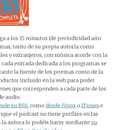
ga a los 15 minutos (de periodicidad aún
mas, tanto de su propia autoría como
es y extranjeros, con música acorde con la
 cada entrada dedicada a los programas se
 tanto la fuente de los poemas como de la
roductor incluido en la web para poder
enes que corresponden a cada parte de los
de audio.
esde su RSS
, como
desde iVoox
o
iTunes
e
nque el podcast no tiene perfiles en las
on la autora lo podéis hacer mediante
su