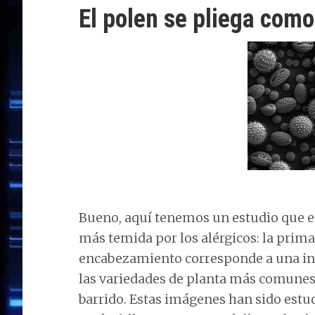
El polen se pliega como
n
o
n
p
m
ti
k
p
r
Bueno, aquí tenemos un estudio que e
más temida por los alérgicos: la prima
encabezamiento corresponde a una ins
las variedades de planta más comunes 
barrido. Estas imágenes han sido estud