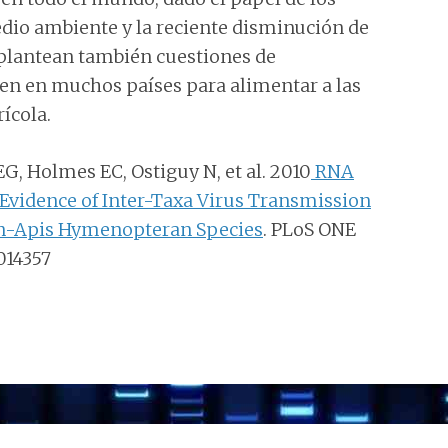
edio ambiente y la reciente disminución de
 plantean también cuestiones de
en en muchos países para alimentar a las
rícola.
 EG, Holmes EC, Ostiguy N, et al. 2010
RNA
Evidence of Inter-Taxa Virus Transmission
Non-Apis Hymenopteran Species
. PLoS ONE
0014357