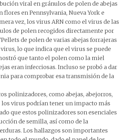
ibución viral en gránulos de polen de abejas
on flores en Pennsylvania, Nueva York e
imera vez, los virus ARN como el virus de las
nulos de polen recogidos directamente por
 “Pellets de polen de varias abejas forrajeras
virus, lo que indica que el virus se puede
emostró que tanto el polen como la miel
as eran infecciosas. Incluso se probó a dar
lonia para comprobar esa transmisión de la
ros polinizadores, como abejas, abejorros,
ue los virus podrían tener un impacto más
dado que estos polinizadores son esenciales
ucción de semilla, así como de la
 verduras. Los hallazgos son importantes
 en todo el mundo, dado el papel de los