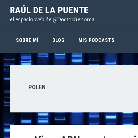
Saltar
Saltar
Saltar
RAÚL DE LA PUENTE
a
al
a
el espacio web de @DoctorGenoma
la
contenido
la
navegación
principal
barra
principal
lateral
SOBRE MÍ
BLOG
MIS PODCASTS
principal
POLEN