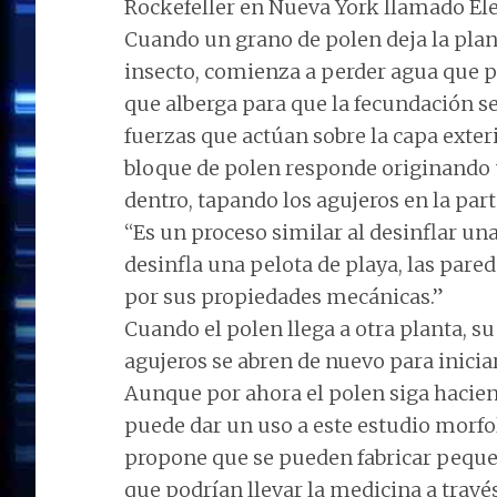
Rockefeller en Nueva York llamado Elen
Cuando un grano de polen deja la plant
insecto, comienza a perder agua que po
que alberga para que la fecundación s
fuerzas que actúan sobre la capa exteri
bloque de polen responde originando 
dentro, tapando los agujeros en la part
“Es un proceso similar al desinflar una
desinfla una pelota de playa, las pare
por sus propiedades mecánicas.”
Cuando el polen llega a otra planta, su c
agujeros se abren de nuevo para iniciar 
Aunque por ahora el polen siga hacie
puede dar un uso a este estudio morfol
propone que se pueden fabricar peque
que podrían llevar la medicina a travé