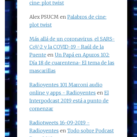
cine: plot twist
Alex PSUCM
en
Palabros de cine:
plot twist
Más allá de un coronavirus, el SARS-
CoV-2 y la COVID-19 - Raúl de la
Puente
en
Un Papá en Apuros 102:
Día 18 de cuarentena- El tema de las
mascarillas
Radioyentes 101 Marconi audio
online y apps - Radioyentes
en
El
Interpodcast 2019 está a punto de
comenzar
Radiotweets 16-09-2019 -
Radioyentes
en
Todo sobre Podcast