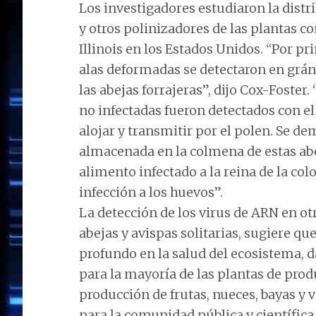
Los investigadores estudiaron la distr
y otros polinizadores de las plantas c
Illinois en los Estados Unidos. “Por pr
alas deformadas se detectaron en grá
las abejas forrajeras”, dijo Cox-Foster.
no infectadas fueron detectados con el 
alojar y transmitir por el polen. Se d
almacenada en la colmena de estas abej
alimento infectado a la reina de la co
infección a los huevos”.
La detección de los virus de ARN en ot
abejas y avispas solitarias, sugiere q
profundo en la salud del ecosistema, 
para la mayoría de las plantas de prod
producción de frutas, nueces, bayas y
para la comunidad pública y científica