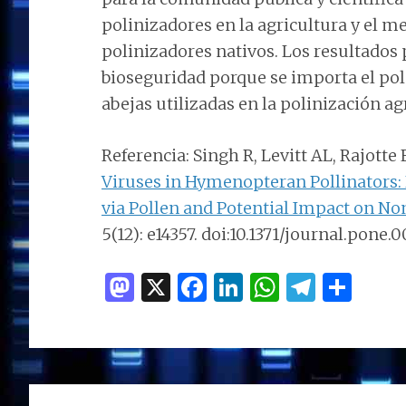
polinizadores en la agricultura y el m
polinizadores nativos. Los resultados
bioseguridad porque se importa el pol
abejas utilizadas en la polinización ag
Referencia: Singh R, Levitt AL, Rajotte
Viruses in Hymenopteran Pollinators: 
via Pollen and Potential Impact on 
5(12): e14357. doi:10.1371/journal.pone.
M
X
F
Li
W
T
C
as
a
n
h
el
o
to
ce
k
at
e
m
d
b
e
s
g
p
o
o
dI
A
ra
ar