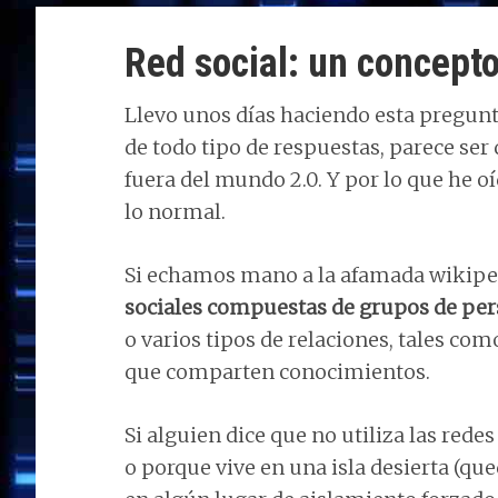
o
o
dI
A
ra
ar
Red social: un concept
n
o
n
p
m
ti
k
p
r
Llevo unos días haciendo esta pregunta
de todo tipo de respuestas, parece ser 
fuera del mundo 2.0. Y por lo que he oí
lo normal.
Si echamos mano a la afamada wikipedi
sociales compuestas de grupos de pe
o varios tipos de relaciones, tales co
que comparten conocimientos.
Si alguien dice que no utiliza las rede
o porque vive en una isla desierta (qu