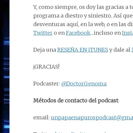
Y, como siempre, os doy las gracias a 
programa a diestro y siniestro. Así qu
desventuras aquí, en la web, o en las 
Twitter
o en
Facebook
…incluso en
Ins
Deja una
RESEÑA EN iTUNES
y dale al
¡GRACIAS!
Podcaster:
@DoctorGenoma
Métodos de contacto del podcast
:
email:
unpapaenapurospodcast@gma