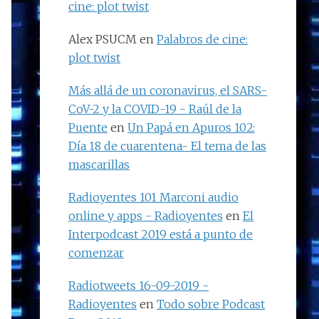
cine: plot twist
Alex PSUCM
en
Palabros de cine:
plot twist
Más allá de un coronavirus, el SARS-
CoV-2 y la COVID-19 - Raúl de la
Puente
en
Un Papá en Apuros 102:
Día 18 de cuarentena- El tema de las
mascarillas
Radioyentes 101 Marconi audio
online y apps - Radioyentes
en
El
Interpodcast 2019 está a punto de
comenzar
Radiotweets 16-09-2019 -
Radioyentes
en
Todo sobre Podcast