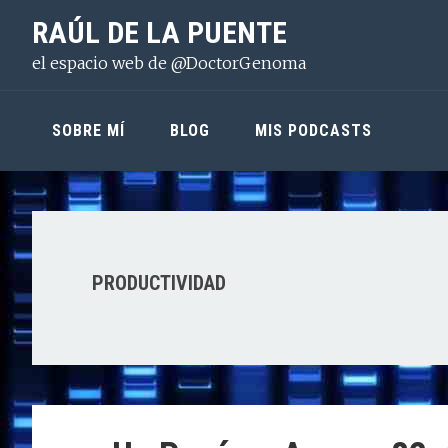
Saltar
Saltar
Saltar
RAÚL DE LA PUENTE
a
al
a
el espacio web de @DoctorGenoma
la
contenido
la
navegación
principal
barra
principal
lateral
SOBRE MÍ
BLOG
MIS PODCASTS
principal
PRODUCTIVIDAD