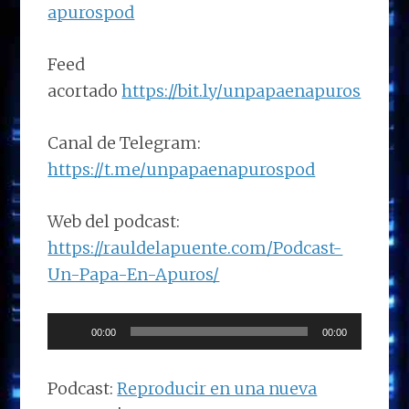
apurospod
Feed
acortado
https://bit.ly/unpapaenapuros
Canal de Telegram:
https://t.me/unpapaenapurospod
Web del podcast:
https://rauldelapuente.com/Podcast-
Un-Papa-En-Apuros/
Reproductor
00:00
00:00
de
audio
Podcast:
Reproducir en una nueva