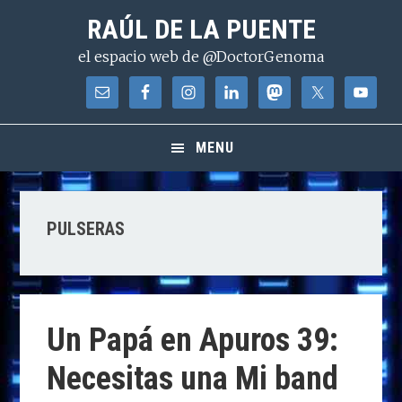
Saltar
Saltar
Saltar
RAÚL DE LA PUENTE
a
al
a
el espacio web de @DoctorGenoma
la
contenido
la
navegación
principal
barra
principal
lateral
principal
MENU
PULSERAS
Un Papá en Apuros 39:
Necesitas una Mi band