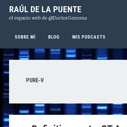
Saltar
Saltar
Saltar
RAÚL DE LA PUENTE
a
al
a
el espacio web de @DoctorGenoma
la
contenido
la
navegación
principal
barra
principal
lateral
SOBRE MÍ
BLOG
MIS PODCASTS
principal
PURE-V