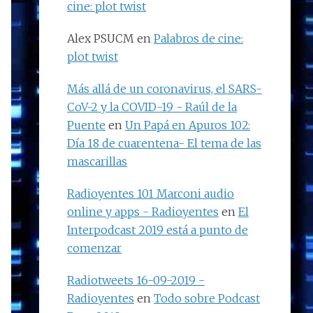
cine: plot twist
Alex PSUCM
en
Palabros de cine:
plot twist
Más allá de un coronavirus, el SARS-
CoV-2 y la COVID-19 - Raúl de la
Puente
en
Un Papá en Apuros 102:
Día 18 de cuarentena- El tema de las
mascarillas
Radioyentes 101 Marconi audio
online y apps - Radioyentes
en
El
Interpodcast 2019 está a punto de
comenzar
Radiotweets 16-09-2019 -
Radioyentes
en
Todo sobre Podcast