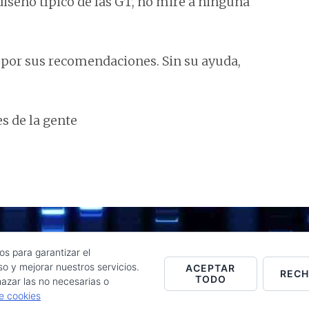
diseño típico de las GT, no mire a ninguna
 por sus recomendaciones. Sin su ayuda,
s de la gente
os para garantizar el
o y mejorar nuestros servicios.
ACEPTAR
REC
TODO
Raúl de la Puente - Derechos reservados© 2026 ·
Acceder
azar las no necesarias o
de cookies