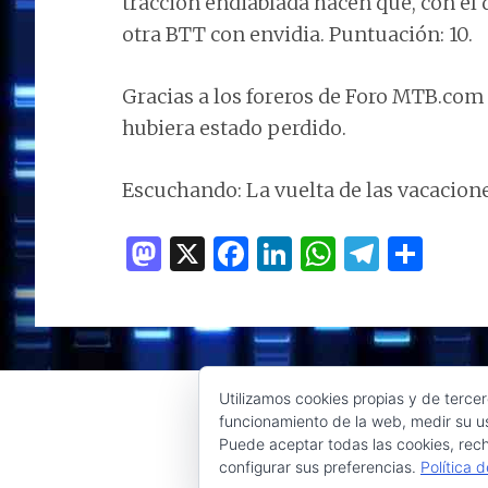
tracción endiablada hacen que, con el 
otra BTT con envidia. Puntuación: 10.
Gracias a los foreros de Foro MTB.com
hubiera estado perdido.
Escuchando: La vuelta de las vacacione
M
X
F
Li
W
T
C
as
a
n
h
el
o
to
ce
k
at
e
m
d
b
e
s
g
p
o
o
dI
A
ra
ar
Utilizamos cookies propias y de tercer
n
o
n
p
m
ti
funcionamiento de la web, medir su us
Puede aceptar todas las cookies, rech
k
p
r
configurar sus preferencias.
Política 