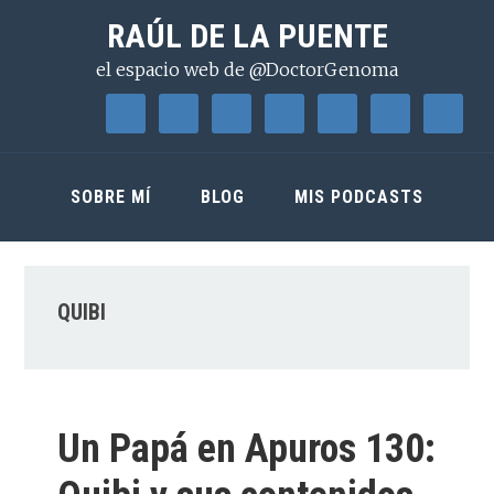
Saltar
Saltar
Saltar
RAÚL DE LA PUENTE
a
al
a
el espacio web de @DoctorGenoma
la
contenido
la
navegación
principal
barra
principal
lateral
principal
SOBRE MÍ
BLOG
MIS PODCASTS
QUIBI
Un Papá en Apuros 130: