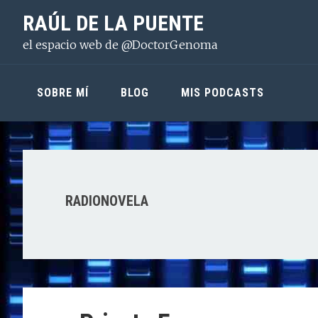
Saltar
Saltar
Saltar
RAÚL DE LA PUENTE
a
al
a
el espacio web de @DoctorGenoma
la
contenido
la
navegación
principal
barra
principal
lateral
SOBRE MÍ
BLOG
MIS PODCASTS
principal
RADIONOVELA