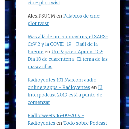
cine: plot twist
Alex PSUCM
en
Palabros de cine:
plot twist
Más allá de un coronavirus, el SARS-
CoV-2 y la COVID-19 - Raúl de la
Puente
en
Un Papá en Apuros 102:
Día 18 de cuarentena- El tema de las
mascarillas
Radioyentes 101 Marconi audio
online y apps - Radioyentes
en
El
Interpodcast 2019 está a punto de
comenzar
Radiotweets 16-09-2019 -
Radioyentes
en
Todo sobre Podcast