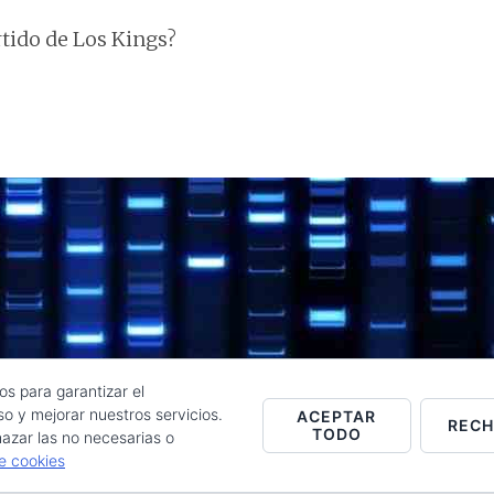
rtido de Los Kings?
os para garantizar el
o y mejorar nuestros servicios.
ACEPTAR
REC
TODO
Raúl de la Puente - Derechos reservados© 2026 ·
Acceder
azar las no necesarias o
de cookies