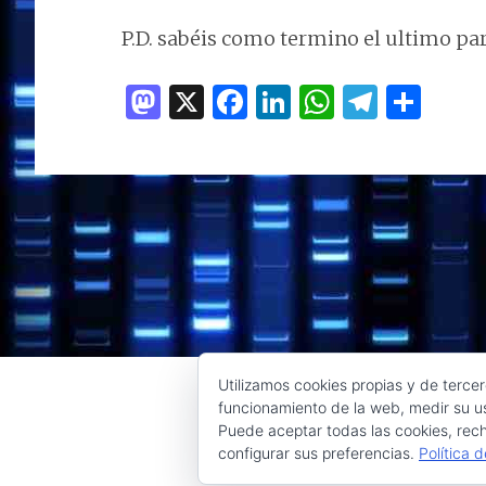
P.D. sabéis como termino el ultimo pa
M
X
F
Li
W
T
C
as
a
n
h
el
o
to
ce
k
at
e
m
d
b
e
s
g
p
o
o
dI
A
ra
ar
n
o
n
p
m
ti
k
p
r
Utilizamos cookies propias y de tercer
funcionamiento de la web, medir su us
Puede aceptar todas las cookies, rech
configurar sus preferencias.
Política 