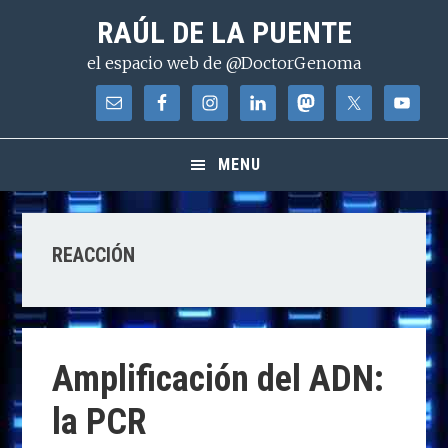
Saltar
Saltar
Saltar
RAÚL DE LA PUENTE
a
al
a
el espacio web de @DoctorGenoma
la
contenido
la
navegación
principal
barra
principal
lateral
principal
MENU
REACCIÓN
Amplificación del ADN:
la PCR