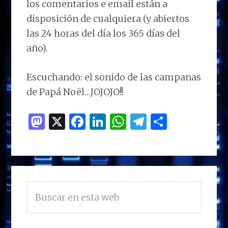
los comentarios e email están a
disposición de cualquiera (y abiertos
las 24 horas del día los 365 días del
año).
Escuchando: el sonido de las campanas
de Papá Noël…JOJOJO!!
M
X
F
Li
W
T
C
as
a
n
h
el
o
to
ce
k
at
e
m
d
b
e
s
g
p
BARRA
o
o
dI
A
ra
ar
Buscar
LATERAL
n
o
n
p
m
ti
en
PRINCIPAL
esta
k
p
r
web