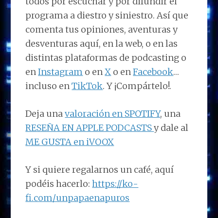
todos por escuchar y por difundir el
programa a diestro y siniestro. Así que
comenta tus opiniones, aventuras y
desventuras aquí, en la web, o en las
distintas plataformas de podcasting o
en
Instagram
o en
X
o en
Facebook
…
incluso en
TikTok
. Y ¡Compártelo!.
Deja una
valoración en SPOTIFY
, una
RESEÑA EN APPLE PODCASTS
y dale al
ME GUSTA en iVOOX
Y si quiere regalarnos un café, aquí
podéis hacerlo:
https://ko-
fi.com/unpapaenapuros