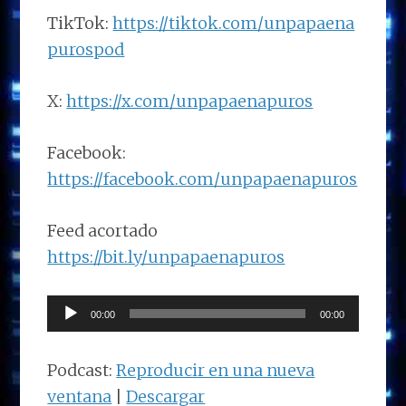
TikTok:
https://tiktok.com/unpapaena
purospod
X:
https://x.com/unpapaenapuros
Facebook:
https://facebook.com/unpapaenapuros
Feed acortado
https://bit.ly/unpapaenapuros
Reproductor
00:00
00:00
de
audio
Podcast:
Reproducir en una nueva
ventana
|
Descargar