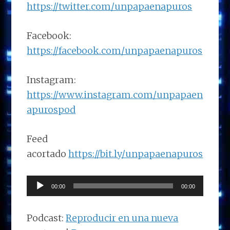
https://twitter.com/unpapaenapuros
Facebook:
https://facebook.com/unpapaenapuros
Instagram:
https://www.instagram.com/unpapaen
apurospod
Feed
acortado
https://bit.ly/unpapaenapuros
Reproductor
00:00
00:00
de
audio
Podcast:
Reproducir en una nueva