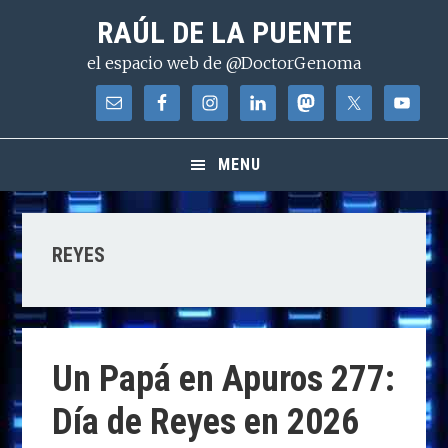
Saltar
Saltar
Saltar
RAÚL DE LA PUENTE
a
al
a
el espacio web de @DoctorGenoma
la
contenido
la
navegación
principal
barra
principal
lateral
principal
MENU
REYES
Un Papá en Apuros 277:
Día de Reyes en 2026