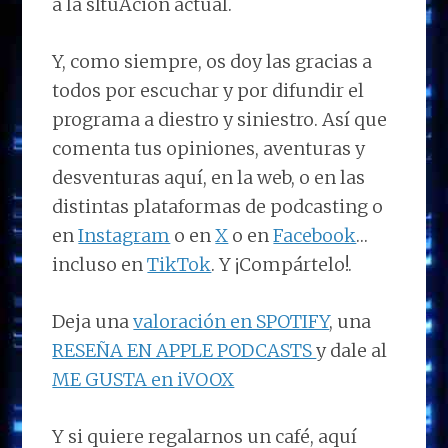
a la sItuAción actual.
Y, como siempre, os doy las gracias a
todos por escuchar y por difundir el
programa a diestro y siniestro. Así que
comenta tus opiniones, aventuras y
desventuras aquí, en la web, o en las
distintas plataformas de podcasting o
en
Instagram
o en
X
o en
Facebook
…
incluso en
TikTok
. Y ¡Compártelo!.
Deja una
valoración en SPOTIFY
, una
RESEÑA EN APPLE PODCASTS
y dale al
ME GUSTA en iVOOX
Y si quiere regalarnos un café, aquí