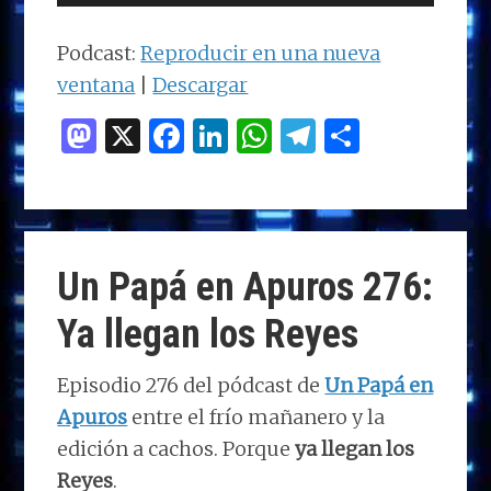
de
audio
Podcast:
Reproducir en una nueva
ventana
|
Descargar
M
X
F
Li
W
T
C
as
a
n
h
el
o
to
ce
k
at
e
m
d
b
e
s
g
p
o
o
dI
A
ra
ar
Un Papá en Apuros 276:
n
o
n
p
m
ti
Ya llegan los Reyes
k
p
r
Episodio 276 del pódcast de
Un Papá en
Apuros
entre el frío mañanero y la
edición a cachos. Porque
ya llegan los
Reyes
.