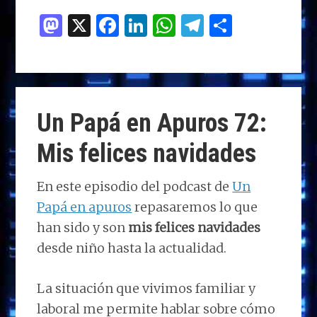
M
X
F
Li
W
T
C
as
a
n
h
el
o
to
ce
k
at
e
m
d
b
e
s
g
p
o
o
dI
A
ra
ar
Un Papá en Apuros 72:
n
o
n
p
m
ti
Mis felices navidades
k
p
r
En este episodio del podcast de
Un
Papá en apuros
repasaremos lo que
han sido y son
mis felices navidades
desde niño hasta la actualidad.
La situación que vivimos familiar y
laboral me permite hablar sobre cómo