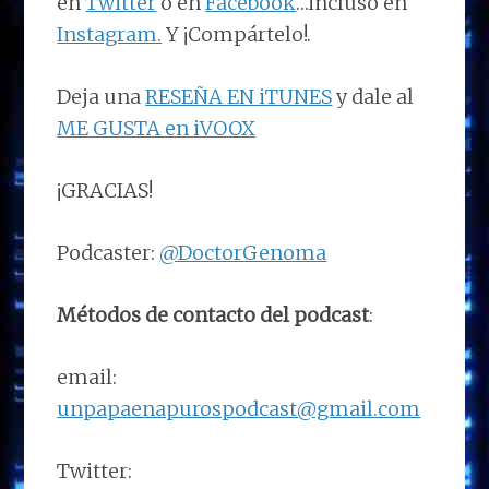
en
Twitter
o en
Facebook
…incluso en
Instagram.
Y ¡Compártelo!.
Deja una
RESEÑA EN iTUNES
y dale al
ME GUSTA en iVOOX
¡GRACIAS!
Podcaster:
@DoctorGenoma
Métodos de contacto del podcast
:
email:
unpapaenapurospodcast@gmail.com
Twitter: