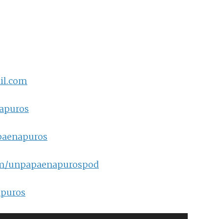
il.com
napuros
paenapuros
om/unpapaenapurospod
apuros