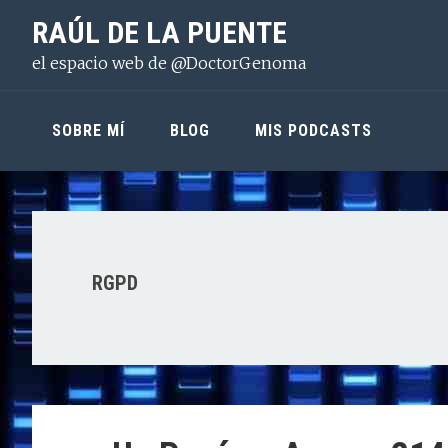
Saltar
Saltar
Saltar
RAÚL DE LA PUENTE
a
al
a
el espacio web de @DoctorGenoma
la
contenido
la
navegación
principal
barra
principal
lateral
SOBRE MÍ
BLOG
MIS PODCASTS
principal
RGPD