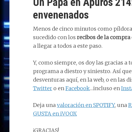
Un Papá en Apuros 214:
envenenados
Menos de cinco minutos como píldor
sucedido con los
recibos de la compr
a llegar a todos a este paso.
Y, como siempre, os doy las gracias a t
programa a diestro y siniestro. Así qu
desventuras aquí, en la web, o en las 
Twitter
o en
Facebook
…incluso en
Ins
Deja una
valoración en SPOTIFY
, una
R
GUSTA en iVOOX
¡GRACIAS!