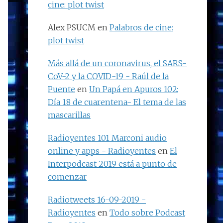
cine: plot twist
Alex PSUCM
en
Palabros de cine:
plot twist
Más allá de un coronavirus, el SARS-
CoV-2 y la COVID-19 - Raúl de la
Puente
en
Un Papá en Apuros 102:
Día 18 de cuarentena- El tema de las
mascarillas
Radioyentes 101 Marconi audio
online y apps - Radioyentes
en
El
Interpodcast 2019 está a punto de
comenzar
Radiotweets 16-09-2019 -
Radioyentes
en
Todo sobre Podcast