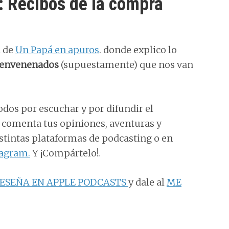
 Recibos de la compra
a de
Un Papá en apuros
. donde explico lo
a envenenados
(supuestamente) que nos van
odos por escuchar y por difundir el
e comenta tus opiniones, aventuras y
distintas plataformas de podcasting o en
tagram.
Y ¡Compártelo!.
ESEÑA EN APPLE PODCASTS
y dale al
ME