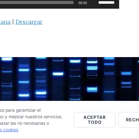
Utiliza
00:00
las
teclas
tana
|
Descargar
de
flecha
arriba/abajo
para
aumentar
o
disminuir
el
volumen.
os para garantizar el
o y mejorar nuestros servicios.
ACEPTAR
REC
TODO
Raúl de la Puente - Derechos reservados© 2026 ·
Acceder
azar las no necesarias o
de cookies