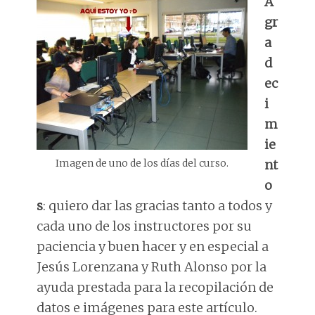
A
gr
a
d
ec
i
m
ie
Imagen de uno de los días del curso.
nt
o
s
: quiero dar las gracias tanto a todos y
cada uno de los instructores por su
paciencia y buen hacer y en especial a
Jesús Lorenzana y Ruth Alonso por la
ayuda prestada para la recopilación de
datos e imágenes para este artículo.