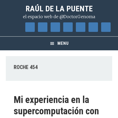
Saltar
Saltar
Saltar
RAÚL DE LA PUENTE
a
al
a
el espacio web de @DoctorGenoma
la
contenido
la
navegación
principal
barra
principal
lateral
principal
MENU
ROCHE 454
Mi experiencia en la
supercomputación con