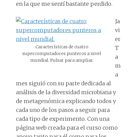
en la que me sentí bastante perdido.
Ja
vi
er
Características de cuatro
T
supercomputadores punteros a nivel
a
mundial. Pulsar para ampliar.
m
a
mes siguió con su parte dedicada al
análisis de la diversidad microbiana y
de metagenómica explicando todos y
cada uno de los pasos a seguir para
cada tipo de experimento. Con una
página web creada para el curso como
apoyo tanto para él como para los