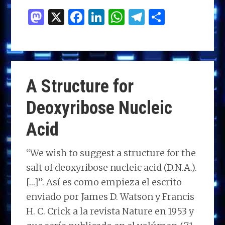
M
X
F
Li
W
T
C
as
a
n
h
el
o
to
ce
k
at
e
m
d
b
e
s
g
p
o
o
dI
A
ra
ar
A Structure for
n
o
n
p
m
ti
Deoxyribose Nucleic
k
p
r
Acid
“We wish to suggest a structure for the
salt of deoxyribose nucleic acid (D.N.A.).
[…]”. Así es como empieza el escrito
enviado por James D. Watson y Francis
H. C. Crick a la revista Nature en 1953 y