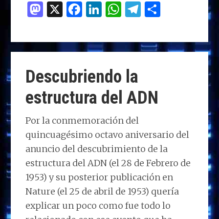
M
X
F
Li
W
T
C
as
a
n
h
el
o
to
ce
k
at
e
m
d
b
e
s
g
p
o
o
dI
A
ra
ar
Descubriendo la
n
o
n
p
m
ti
estructura del ADN
k
p
r
Por la conmemoración del
quincuagésimo octavo aniversario del
anuncio del descubrimiento de la
estructura del ADN (el 28 de Febrero de
1953) y su posterior publicación en
Nature (el 25 de abril de 1953) quería
explicar un poco como fue todo lo