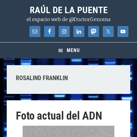
Saltar
Saltar
Saltar
RAÚL DE LA PUENTE
a
al
a
el espacio web de @DoctorGenoma
la
contenido
la
navegación
principal
barra
principal
lateral
principal
MENU
ROSALIND FRANKLIN
Foto actual del ADN