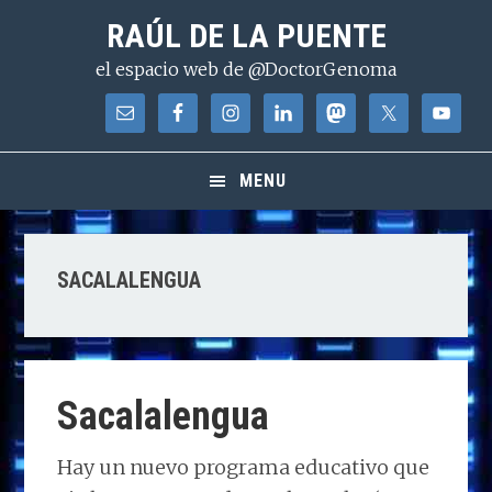
Saltar
Saltar
Saltar
RAÚL DE LA PUENTE
a
al
a
el espacio web de @DoctorGenoma
la
contenido
la
navegación
principal
barra
principal
lateral
principal
MENU
SACALALENGUA
Sacalalengua
Hay un nuevo programa educativo que