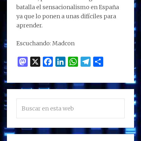
batalla el sensacionalismo en España
ya que lo ponen a unas difíciles para
aprender.
Escuchando: Madcon
M
X
F
Li
W
T
C
as
a
n
h
el
o
to
ce
k
at
e
m
d
b
e
s
g
p
BARRA
o
o
dI
A
ra
ar
Buscar
LATERAL
n
o
n
p
m
ti
en
PRINCIPAL
esta
k
p
r
web